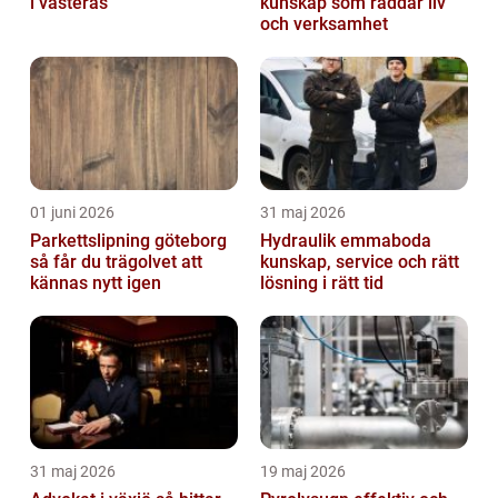
i västerås
kunskap som räddar liv
och verksamhet
01 juni 2026
31 maj 2026
Parkettslipning göteborg
Hydraulik emmaboda
så får du trägolvet att
kunskap, service och rätt
kännas nytt igen
lösning i rätt tid
31 maj 2026
19 maj 2026