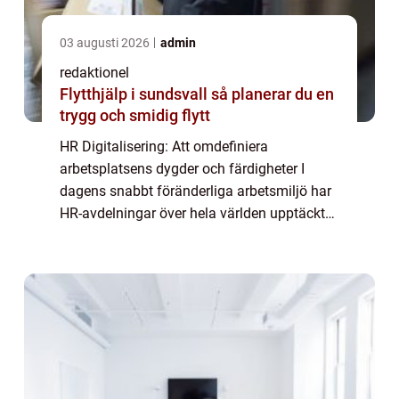
03 augusti 2026
admin
redaktionel
Flytthjälp i sundsvall så planerar du en
trygg och smidig flytt
HR Digitalisering: Att omdefiniera
arbetsplatsens dygder och färdigheter I
dagens snabbt föränderliga arbetsmiljö har
HR-avdelningar över hela världen upptäckt
vikten av att digitalisera sina processer för
att möta det ökade behovet av effektivitet, ...