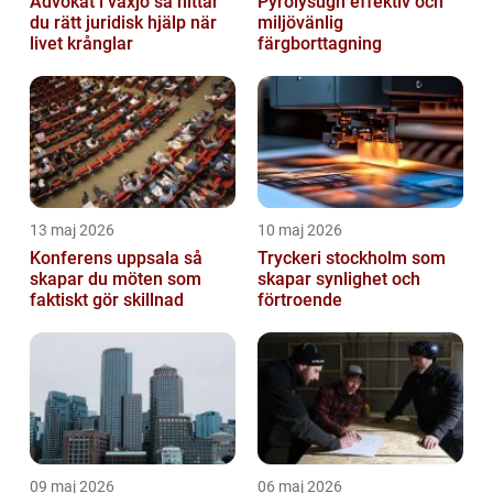
Advokat i växjö så hittar
Pyrolysugn effektiv och
du rätt juridisk hjälp när
miljövänlig
livet krånglar
färgborttagning
13 maj 2026
10 maj 2026
Konferens uppsala så
Tryckeri stockholm som
skapar du möten som
skapar synlighet och
faktiskt gör skillnad
förtroende
09 maj 2026
06 maj 2026