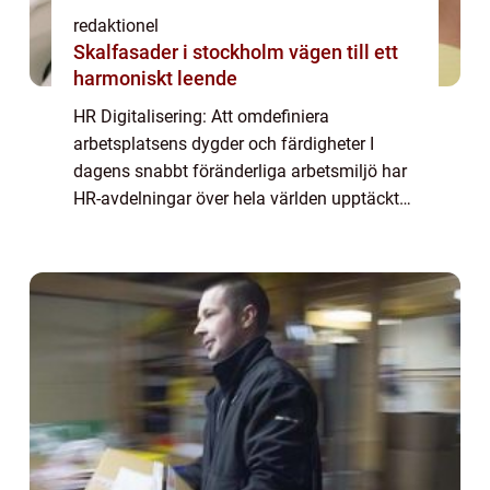
redaktionel
Skalfasader i stockholm vägen till ett
harmoniskt leende
HR Digitalisering: Att omdefiniera
arbetsplatsens dygder och färdigheter I
dagens snabbt föränderliga arbetsmiljö har
HR-avdelningar över hela världen upptäckt
vikten av att digitalisera sina processer för
att möta det ökade behovet av effektivitet, ...