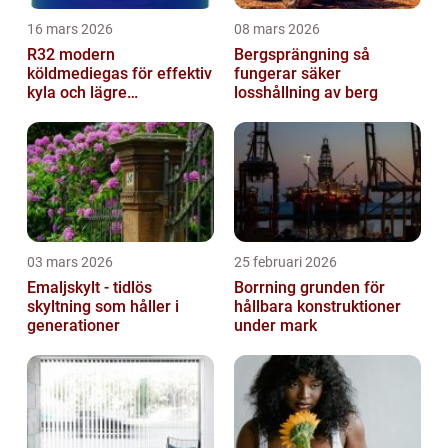
16 mars 2026
08 mars 2026
R32 modern
Bergsprängning så
köldmediegas för effektiv
fungerar säker
kyla och lägre
losshållning av berg
klimatpåverkan
03 mars 2026
25 februari 2026
Emaljskylt - tidlös
Borrning grunden för
skyltning som håller i
hållbara konstruktioner
generationer
under mark