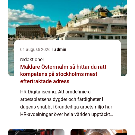
01 augusti 2026
admin
redaktionel
Mäklare Östermalm så hittar du rätt
kompetens på stockholms mest
eftertraktade adress
HR Digitalisering: Att omdefiniera
arbetsplatsens dygder och färdigheter I
dagens snabbt föränderliga arbetsmiljö har
HR-avdelningar över hela världen upptäckt
vikten av att digitalisera sina processer för
att möta det ökade behovet av effektivitet, ...