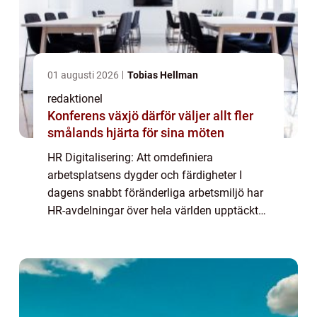
01 augusti 2026
Tobias Hellman
redaktionel
Konferens växjö därför väljer allt fler
smålands hjärta för sina möten
HR Digitalisering: Att omdefiniera
arbetsplatsens dygder och färdigheter I
dagens snabbt föränderliga arbetsmiljö har
HR-avdelningar över hela världen upptäckt
vikten av att digitalisera sina processer för
att möta det ökade behovet av effektivitet, ...