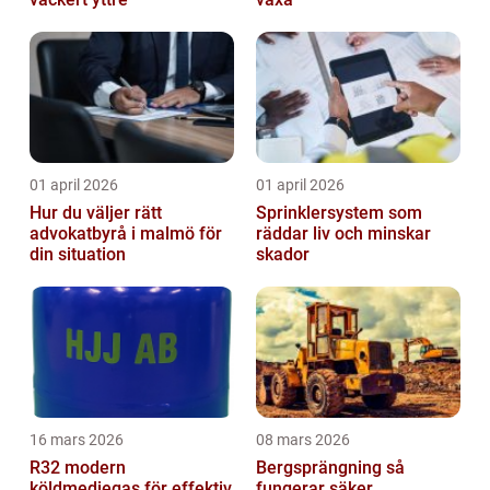
01 april 2026
01 april 2026
Hur du väljer rätt
Sprinklersystem som
advokatbyrå i malmö för
räddar liv och minskar
din situation
skador
16 mars 2026
08 mars 2026
R32 modern
Bergsprängning så
köldmediegas för effektiv
fungerar säker