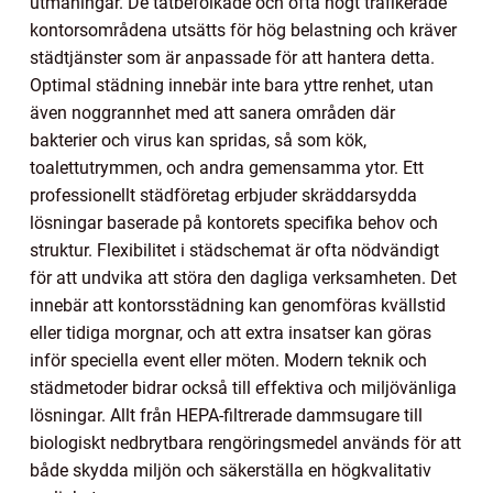
utmaningar. De tätbefolkade och ofta högt trafikerade
kontorsområdena utsätts för hög belastning och kräver
städtjänster som är anpassade för att hantera detta.
Optimal städning innebär inte bara yttre renhet, utan
även noggrannhet med att sanera områden där
bakterier och virus kan spridas, så som kök,
toalettutrymmen, och andra gemensamma ytor. Ett
professionellt städföretag erbjuder skräddarsydda
lösningar baserade på kontorets specifika behov och
struktur. Flexibilitet i städschemat är ofta nödvändigt
för att undvika att störa den dagliga verksamheten. Det
innebär att kontorsstädning kan genomföras kvällstid
eller tidiga morgnar, och att extra insatser kan göras
inför speciella event eller möten. Modern teknik och
städmetoder bidrar också till effektiva och miljövänliga
lösningar. Allt från HEPA-filtrerade dammsugare till
biologiskt nedbrytbara rengöringsmedel används för att
både skydda miljön och säkerställa en högkvalitativ