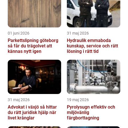
01 juni 2026
31 maj 2026
Parkettslipning göteborg
Hydraulik emmaboda
så får du trägolvet att
kunskap, service och rätt
kännas nytt igen
lösning i rätt tid
31 maj 2026
19 maj 2026
Advokat i växjö så hittar
Pyrolysugn effektiv och
du rätt juridisk hjälp när
miljövänlig
livet krånglar
färgborttagning