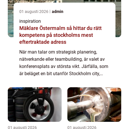
01 augusti 2026
admin
inspiration
Mäklare Östermalm så hittar du rätt
kompetens på stockholms mest
eftertraktade adress
När man talar om strategisk planering,
nätverkande eller teambuilding, är valet av
konferensplats av största vikt. Järfälla, som
är beläget en bit utanför Stockholm city,
erbjuder ett avspänt men samtidigt
professionellt sammanhang för företag och
or...
01 augusti 2026
01 augusti 2026