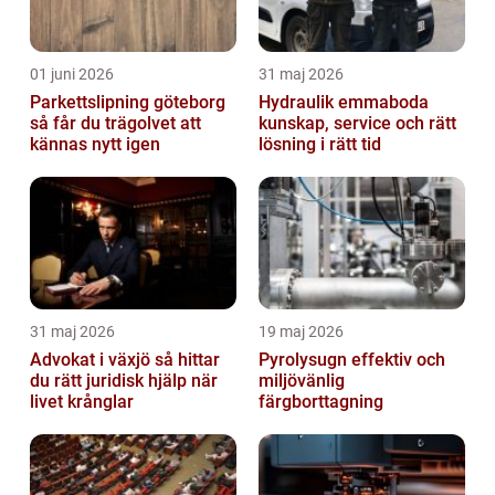
01 juni 2026
31 maj 2026
Parkettslipning göteborg
Hydraulik emmaboda
så får du trägolvet att
kunskap, service och rätt
kännas nytt igen
lösning i rätt tid
31 maj 2026
19 maj 2026
Advokat i växjö så hittar
Pyrolysugn effektiv och
du rätt juridisk hjälp när
miljövänlig
livet krånglar
färgborttagning