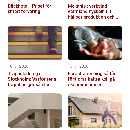
Däckhotell: Priset för
Mekanisk verkstad i
smart förvaring
värmland nyckeln till
hållbar produktion och
säkra leveranser
18 juli 2026
10 juli 2026
Trappstädning i
Föräldrapenning så får
Stockholm: Varför rena
föräldrar bättre koll på
trapphus gör så stor
ekonomin under
skillnad
ledigheten