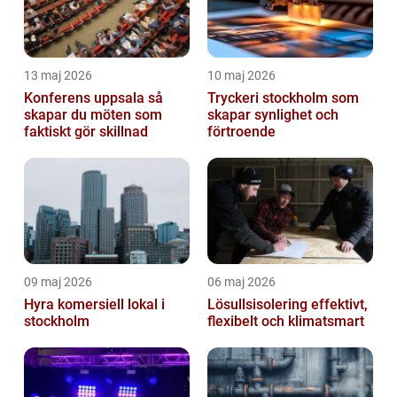
13 maj 2026
10 maj 2026
Konferens uppsala så
Tryckeri stockholm som
skapar du möten som
skapar synlighet och
faktiskt gör skillnad
förtroende
09 maj 2026
06 maj 2026
Hyra komersiell lokal i
Lösullsisolering effektivt,
stockholm
flexibelt och klimatsmart