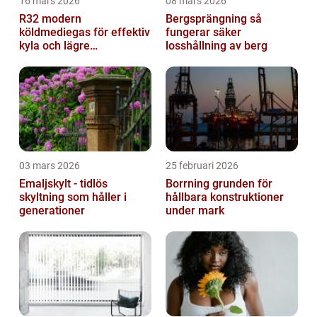
16 mars 2026
08 mars 2026
R32 modern
Bergsprängning så
köldmediegas för effektiv
fungerar säker
kyla och lägre
losshållning av berg
klimatpåverkan
03 mars 2026
25 februari 2026
Emaljskylt - tidlös
Borrning grunden för
skyltning som håller i
hållbara konstruktioner
generationer
under mark