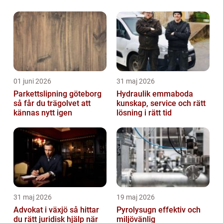
01 juni 2026
31 maj 2026
Parkettslipning göteborg
Hydraulik emmaboda
så får du trägolvet att
kunskap, service och rätt
kännas nytt igen
lösning i rätt tid
31 maj 2026
19 maj 2026
Advokat i växjö så hittar
Pyrolysugn effektiv och
du rätt juridisk hjälp när
miljövänlig