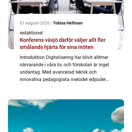
01 augusti 2026
Tobias Hellman
redaktionel
Konferens växjö därför väljer allt fler
smålands hjärta för sina möten
Introduktion Digitalisering har blivit alltmer
närvarande i våra liv, och förskolan är inget
undantag. Med avancerad teknik och
innovativa pedagogiska metoder erbjuder
digitaliseringen en möjlighet att förbättra
lärandemiljön för barn i förskolan. I ...