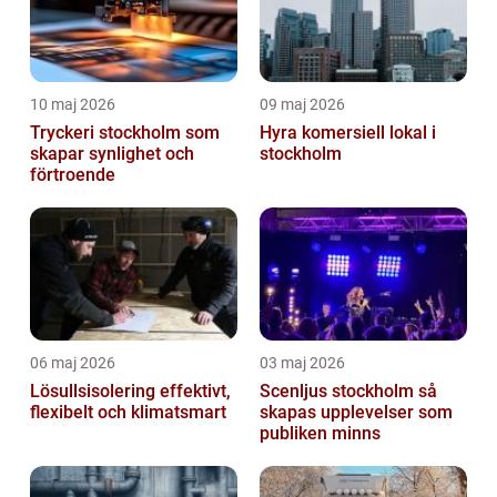
10 maj 2026
09 maj 2026
Tryckeri stockholm som
Hyra komersiell lokal i
skapar synlighet och
stockholm
förtroende
06 maj 2026
03 maj 2026
Lösullsisolering effektivt,
Scenljus stockholm så
flexibelt och klimatsmart
skapas upplevelser som
publiken minns