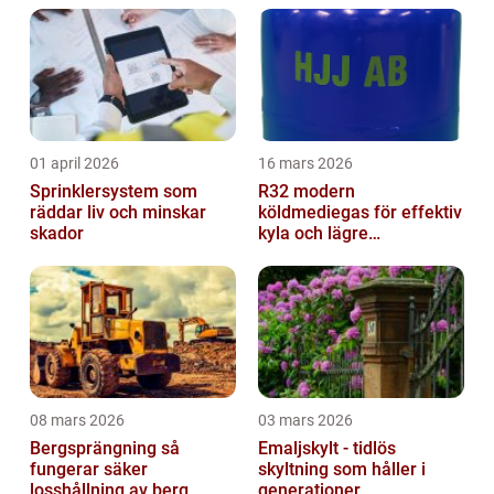
01 april 2026
16 mars 2026
Sprinklersystem som
R32 modern
räddar liv och minskar
köldmediegas för effektiv
skador
kyla och lägre
klimatpåverkan
08 mars 2026
03 mars 2026
Bergsprängning så
Emaljskylt - tidlös
fungerar säker
skyltning som håller i
losshållning av berg
generationer