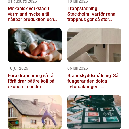
01 augusti 2026
18 juli 2026
Mekanisk verkstad i
Trappstädning i
värmland nyckeln till
Stockholm: Varför rena
hållbar produktion och
trapphus gör så stor
säkra leveranser
skillnad
10 juli 2026
06 juli 2026
Föräldrapenning så får
Brandskyddsmålning: Så
föräldrar bättre koll på
fungerar den dolda
ekonomin under
livförsäkringen i
ledigheten
byggnaden