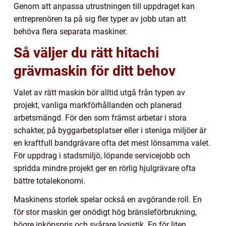
Genom att anpassa utrustningen till uppdraget kan
entreprenören ta på sig fler typer av jobb utan att
behöva flera separata maskiner.
Så väljer du rätt hitachi
grävmaskin för ditt behov
Valet av rätt maskin bör alltid utgå från typen av
projekt, vanliga markförhållanden och planerad
arbetsmängd. För den som främst arbetar i stora
schakter, på byggarbetsplatser eller i steniga miljöer är
en kraftfull bandgrävare ofta det mest lönsamma valet.
För uppdrag i stadsmiljö, löpande servicejobb och
spridda mindre projekt ger en rörlig hjulgrävare ofta
bättre totalekonomi.
Maskinens storlek spelar också en avgörande roll. En
för stor maskin ger onödigt hög bränsleförbrukning,
högre inköpspris och svårare logistik. En för liten