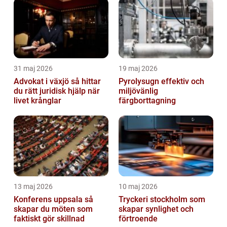
31 maj 2026
19 maj 2026
Advokat i växjö så hittar
Pyrolysugn effektiv och
du rätt juridisk hjälp när
miljövänlig
livet krånglar
färgborttagning
13 maj 2026
10 maj 2026
Konferens uppsala så
Tryckeri stockholm som
skapar du möten som
skapar synlighet och
faktiskt gör skillnad
förtroende