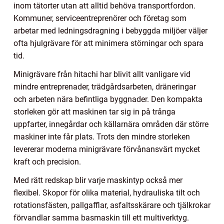
inom tätorter utan att alltid behöva transportfordon.
Kommuner, serviceentreprenörer och företag som
arbetar med ledningsdragning i bebyggda miljöer väljer
ofta hjulgrävare för att minimera störningar och spara
tid.
Minigrävare från hitachi har blivit allt vanligare vid
mindre entreprenader, trädgårdsarbeten, dräneringar
och arbeten nära befintliga byggnader. Den kompakta
storleken gör att maskinen tar sig in på trånga
uppfarter, innegårdar och källarnära områden där större
maskiner inte får plats. Trots den mindre storleken
levererar moderna minigrävare förvånansvärt mycket
kraft och precision.
Med rätt redskap blir varje maskintyp också mer
flexibel. Skopor för olika material, hydrauliska tilt och
rotationsfästen, pallgafflar, asfaltsskärare och tjälkrokar
förvandlar samma basmaskin till ett multiverktyg.