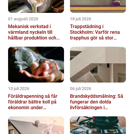
01 augusti 2026
18 juli 2026
Mekanisk verkstad i
Trappstädning i
värmland nyckeln till
Stockholm: Varför rena
hållbar produktion och
trapphus gör så stor
säkra leveranser
skillnad
10 juli 2026
06 juli 2026
Föräldrapenning så får
Brandskyddsmålning: Så
föräldrar bättre koll på
fungerar den dolda
ekonomin under
livförsäkringen i
ledigheten
byggnaden