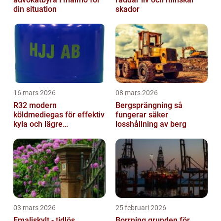
din situation
skador
16 mars 2026
08 mars 2026
R32 modern
Bergsprängning så
köldmediegas för effektiv
fungerar säker
kyla och lägre
losshållning av berg
klimatpåverkan
03 mars 2026
25 februari 2026
Emaljskylt - tidlös
Borrning grunden för