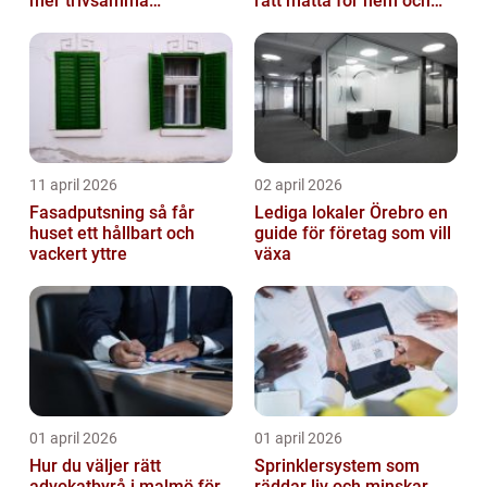
mer trivsamma
rätt matta för hem och
fastigheter i Stockholm
kontor
11 april 2026
02 april 2026
Fasadputsning så får
Lediga lokaler Örebro en
huset ett hållbart och
guide för företag som vill
vackert yttre
växa
01 april 2026
01 april 2026
Hur du väljer rätt
Sprinklersystem som
advokatbyrå i malmö för
räddar liv och minskar