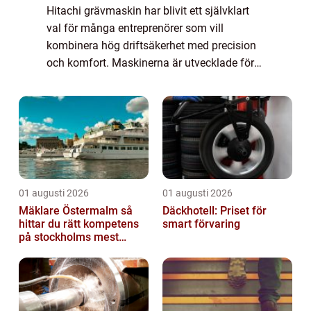
Hitachi grävmaskin har blivit ett självklart
val för många entreprenörer som vill
kombinera hög driftsäkerhet med precision
och komfort. Maskinerna är utvecklade för
att klara krävande arbete inom bygg,
anläggning, markentreprenad och industri,
samti...
01 augusti 2026
01 augusti 2026
Mäklare Östermalm så
Däckhotell: Priset för
hittar du rätt kompetens
smart förvaring
på stockholms mest
eftertraktade adress