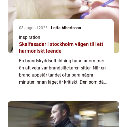
03 augusti 2026
Lotta Albertsson
inspiration
Skalfasader i stockholm vägen till ett
harmoniskt leende
En brandskyddsutbildning handlar om mer
än att veta var brandsläckaren sitter. När en
brand uppstår tar det ofta bara några
minuter innan läget är kritiskt. Den som då
vet hur branden ska hanteras, hur utrymning
ska gå till och vilka åtgärder som beg...