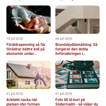
säkra leveranser
skillnad
10 juli 2026
06 juli 2026
Föräldrapenning så får
Brandskyddsmålning: Så
föräldrar bättre koll på
fungerar den dolda
ekonomin under
livförsäkringen i
ledigheten
byggnaden
01 juli 2026
01 juli 2026
Arkitekt nacka när
Foto till id-kort på
platsen styr formen
Södermalm - så väljer du