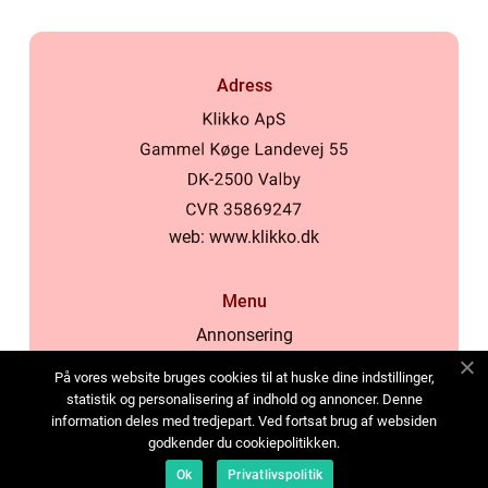
Adress
web:
www.klikko.dk
Menu
Annonsering
Om oss
På vores website bruges cookies til at huske dine indstillinger,
Cookies
statistik og personalisering af indhold og annoncer. Denne
information deles med tredjepart. Ved fortsat brug af websiden
Kontakta oss
godkender du cookiepolitikken.
Sitemap
Ok
Privatlivspolitik