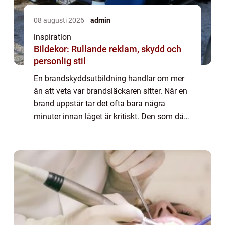
08 augusti 2026
admin
inspiration
Bildekor: Rullande reklam, skydd och
personlig stil
En brandskyddsutbildning handlar om mer
än att veta var brandsläckaren sitter. När en
brand uppstår tar det ofta bara några
minuter innan läget är kritiskt. Den som då
vet hur branden ska hanteras, hur utrymning
ska gå till och vilka åtgärder som beg...