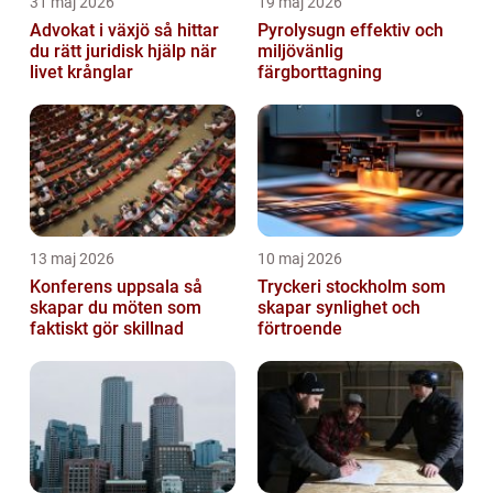
31 maj 2026
19 maj 2026
Advokat i växjö så hittar
Pyrolysugn effektiv och
du rätt juridisk hjälp när
miljövänlig
livet krånglar
färgborttagning
13 maj 2026
10 maj 2026
Konferens uppsala så
Tryckeri stockholm som
skapar du möten som
skapar synlighet och
faktiskt gör skillnad
förtroende