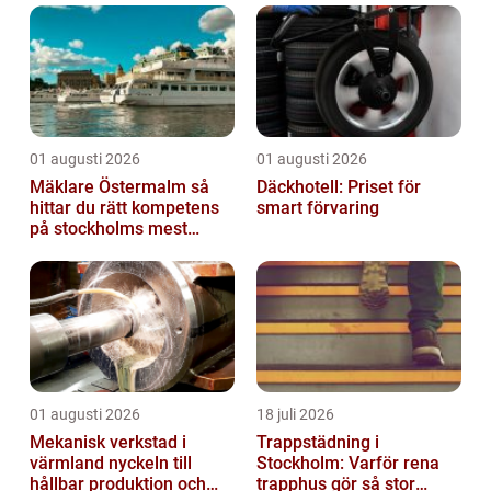
ska gå till och vilka åtgärder som beg...
01 augusti 2026
01 augusti 2026
Mäklare Östermalm så
Däckhotell: Priset för
hittar du rätt kompetens
smart förvaring
på stockholms mest
eftertraktade adress
01 augusti 2026
18 juli 2026
Mekanisk verkstad i
Trappstädning i
värmland nyckeln till
Stockholm: Varför rena
hållbar produktion och
trapphus gör så stor