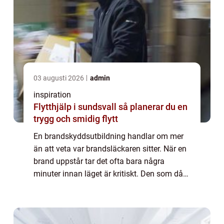
03 augusti 2026
admin
inspiration
Flytthjälp i sundsvall så planerar du en
trygg och smidig flytt
En brandskyddsutbildning handlar om mer
än att veta var brandsläckaren sitter. När en
brand uppstår tar det ofta bara några
minuter innan läget är kritiskt. Den som då
vet hur branden ska hanteras, hur utrymning
ska gå till och vilka åtgärder som beg...