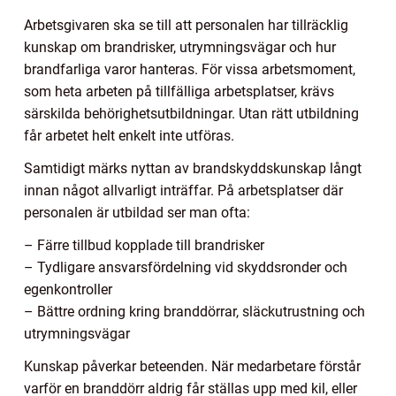
Arbetsgivaren ska se till att personalen har tillräcklig
kunskap om brandrisker, utrymningsvägar och hur
brandfarliga varor hanteras. För vissa arbetsmoment,
som heta arbeten på tillfälliga arbetsplatser, krävs
särskilda behörighetsutbildningar. Utan rätt utbildning
får arbetet helt enkelt inte utföras.
Samtidigt märks nyttan av brandskyddskunskap långt
innan något allvarligt inträffar. På arbetsplatser där
personalen är utbildad ser man ofta:
– Färre tillbud kopplade till brandrisker
– Tydligare ansvarsfördelning vid skyddsronder och
egenkontroller
– Bättre ordning kring branddörrar, släckutrustning och
utrymningsvägar
Kunskap påverkar beteenden. När medarbetare förstår
varför en branddörr aldrig får ställas upp med kil, eller