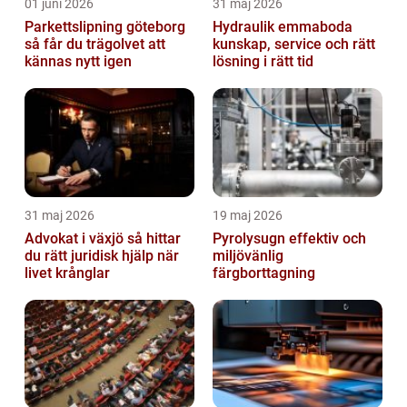
01 juni 2026
31 maj 2026
Parkettslipning göteborg
Hydraulik emmaboda
så får du trägolvet att
kunskap, service och rätt
kännas nytt igen
lösning i rätt tid
31 maj 2026
19 maj 2026
Advokat i växjö så hittar
Pyrolysugn effektiv och
du rätt juridisk hjälp när
miljövänlig
livet krånglar
färgborttagning