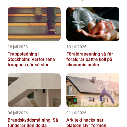
säkra leveranser
18 juli 2026
10 juli 2026
Trappstädning i
Föräldrapenning så får
Stockholm: Varför rena
föräldrar bättre koll på
trapphus gör så stor
ekonomin under
skillnad
ledigheten
06 juli 2026
01 juli 2026
Brandskyddsmålning: Så
Arkitekt nacka när
fungerar den dolda
platsen styr formen