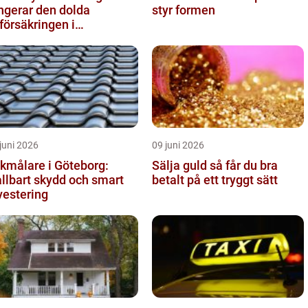
ngerar den dolda
styr formen
vförsäkringen i
ggnaden
juni 2026
09 juni 2026
kmålare i Göteborg:
Sälja guld så får du bra
llbart skydd och smart
betalt på ett tryggt sätt
vestering