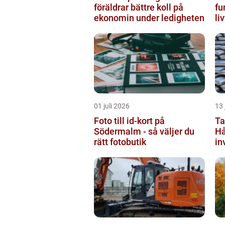
föräldrar bättre koll på
fu
ekonomin under ledigheten
li
by
01 juli 2026
13 
Foto till id-kort på
Ta
Södermalm - så väljer du
Hå
rätt fotobutik
in