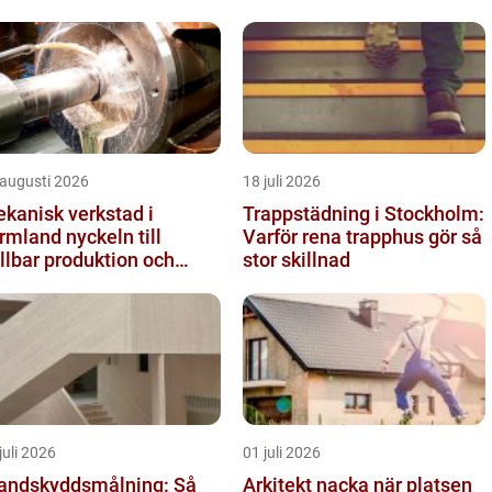
 augusti 2026
18 juli 2026
kanisk verkstad i
Trappstädning i Stockholm:
and nyckeln till
Varför rena trapphus gör så
llbar produktion och
stor skillnad
kra leveranser
juli 2026
01 juli 2026
andskyddsmålning: Så
Arkitekt nacka när platsen