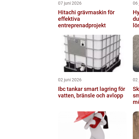
07 juni 2026
06 
Hitachi grävmaskin för
Hyr
effektiva
du
entreprenadprojekt
lö
02 juni 2026
02 
Ibc tankar smart lagring för
Sk
vatten, bränsle och avlopp
sm
mö