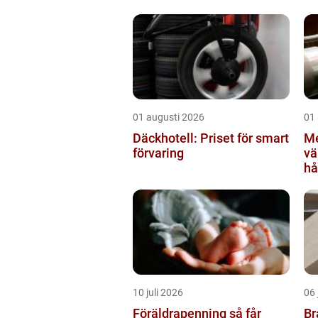
01 augusti 2026
01
Däckhotell: Priset för smart
Me
förvaring
värml
hå
sä
10 juli 2026
06 
Föräldrapenning så får
Br