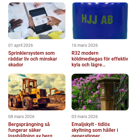
01 april 2026
16 mars 2026
Sprinklersystem som
R32 modern
räddar liv och minskar
köldmediegas för effektiv
skador
kyla och lägre
klimatpåverkan
08 mars 2026
03 mars 2026
Bergsprängning så
Emaljskylt - tidlös
fungerar säker
skyltning som håller i
losshållning av berg
generationer