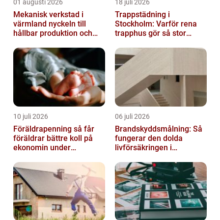
01 augusti 2026
18 juli 2026
Mekanisk verkstad i
Trappstädning i
värmland nyckeln till
Stockholm: Varför rena
hållbar produktion och
trapphus gör så stor
säkra leveranser
skillnad
10 juli 2026
06 juli 2026
Föräldrapenning så får
Brandskyddsmålning: Så
föräldrar bättre koll på
fungerar den dolda
ekonomin under
livförsäkringen i
ledigheten
byggnaden