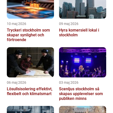
10 maj 2026
09 maj 2026
Tryckeri stockholm som
Hyra komersiell lokal i
skapar synlighet och
stockholm
förtroende
06 maj 2026
03 maj 2026
Lösullsisolering effektivt,
Scenljus stockholm så
flexibelt och klimatsmart
skapas upplevelser som
publiken minns