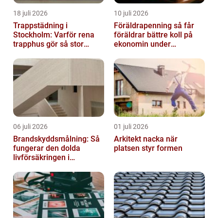
18 juli 2026
10 juli 2026
Trappstädning i
Föräldrapenning så får
Stockholm: Varför rena
föräldrar bättre koll på
trapphus gör så stor
ekonomin under
skillnad
ledigheten
06 juli 2026
01 juli 2026
Brandskyddsmålning: Så
Arkitekt nacka när
fungerar den dolda
platsen styr formen
livförsäkringen i
byggnaden