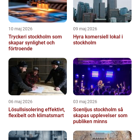
10 maj 2026
09 maj 2026
Tryckeri stockholm som
Hyra komersiell lokal i
skapar synlighet och
stockholm
förtroende
06 maj 2026
03 maj 2026
Lösullsisolering effektivt,
Scenljus stockholm så
flexibelt och klimatsmart
skapas upplevelser som
publiken minns