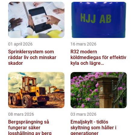
01 april 2026
16 mars 2026
Sprinklersystem som
R32 modern
räddar liv och minskar
köldmediegas för effektiv
skador
kyla och lägre
klimatpåverkan
08 mars 2026
03 mars 2026
Bergsprängning så
Emaljskylt - tidlös
fungerar säker
skyltning som håller i
losshållning av berg
generationer