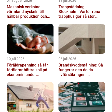
01 augusti 2026
18 juli 2026
Mekanisk verkstad i
Trappstädning i
värmland nyckeln till
Stockholm: Varför rena
hållbar produktion och
trapphus gör så stor
säkra leveranser
skillnad
10 juli 2026
06 juli 2026
Föräldrapenning så får
Brandskyddsmålning: Så
föräldrar bättre koll på
fungerar den dolda
ekonomin under
livförsäkringen i
ledigheten
byggnaden