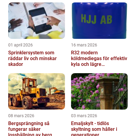
01 april 2026
16 mars 2026
Sprinklersystem som
R32 modern
räddar liv och minskar
köldmediegas för effektiv
skador
kyla och lägre
klimatpåverkan
08 mars 2026
03 mars 2026
Bergsprängning så
Emaljskylt - tidlös
fungerar säker
skyltning som håller i
losshållning av berg
generationer