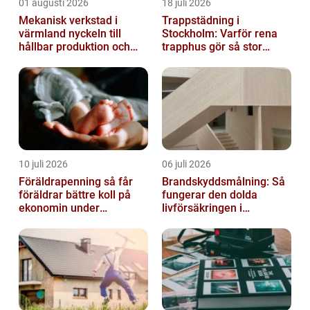
01 augusti 2026
18 juli 2026
Mekanisk verkstad i
Trappstädning i
värmland nyckeln till
Stockholm: Varför rena
hållbar produktion och
trapphus gör så stor
säkra leveranser
skillnad
10 juli 2026
06 juli 2026
Föräldrapenning så får
Brandskyddsmålning: Så
föräldrar bättre koll på
fungerar den dolda
ekonomin under
livförsäkringen i
ledigheten
byggnaden