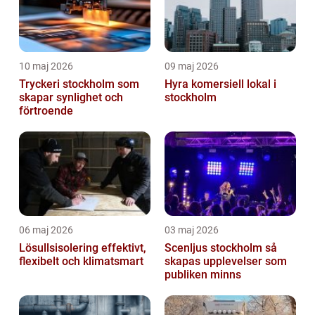
10 maj 2026
09 maj 2026
Tryckeri stockholm som
Hyra komersiell lokal i
skapar synlighet och
stockholm
förtroende
06 maj 2026
03 maj 2026
Lösullsisolering effektivt,
Scenljus stockholm så
flexibelt och klimatsmart
skapas upplevelser som
publiken minns