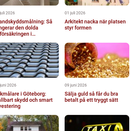
juli 2026
01 juli 2026
andskyddsmålning: Så
Arkitekt nacka när platsen
ngerar den dolda
styr formen
vförsäkringen i
ggnaden
juni 2026
09 juni 2026
kmålare i Göteborg:
Sälja guld så får du bra
llbart skydd och smart
betalt på ett tryggt sätt
vestering