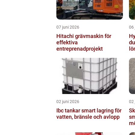
07 juni 2026
06 
Hitachi grävmaskin för
Hyr
effektiva
du
entreprenadprojekt
lö
02 juni 2026
02 
Ibc tankar smart lagring för
Sk
vatten, bränsle och avlopp
sm
mö