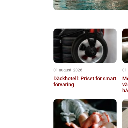
01 augusti 2026
01
Däckhotell: Priset för smart
Me
förvaring
värml
hå
sä