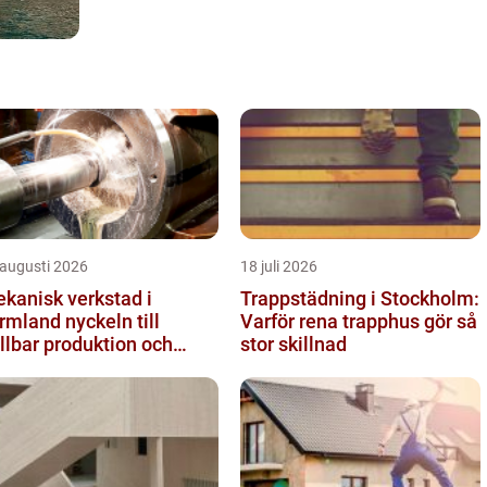
 augusti 2026
18 juli 2026
kanisk verkstad i
Trappstädning i Stockholm:
and nyckeln till
Varför rena trapphus gör så
llbar produktion och
stor skillnad
kra leveranser