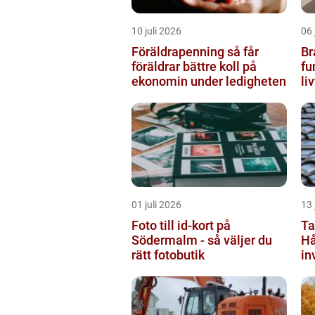
10 juli 2026
06 
Föräldrapenning så får
Br
föräldrar bättre koll på
fu
ekonomin under ledigheten
li
by
01 juli 2026
13 
Foto till id-kort på
Ta
Södermalm - så väljer du
Hå
rätt fotobutik
in