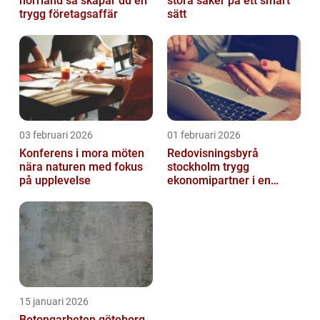
norrland så skapar du en
stora saker på ett smart
trygg företagsaffär
sätt
03 februari 2026
01 februari 2026
Konferens i mora möten
Redovisningsbyrå
nära naturen med fokus
stockholm trygg
på upplevelse
ekonomipartner i en
digital vardag
15 januari 2026
Betongarbeten göteborg