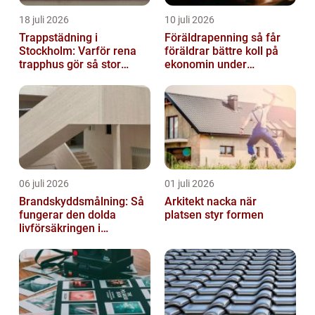
18 juli 2026
10 juli 2026
Trappstädning i
Föräldrapenning så får
Stockholm: Varför rena
föräldrar bättre koll på
trapphus gör så stor
ekonomin under
skillnad
ledigheten
06 juli 2026
01 juli 2026
Brandskyddsmålning: Så
Arkitekt nacka när
fungerar den dolda
platsen styr formen
livförsäkringen i
byggnaden