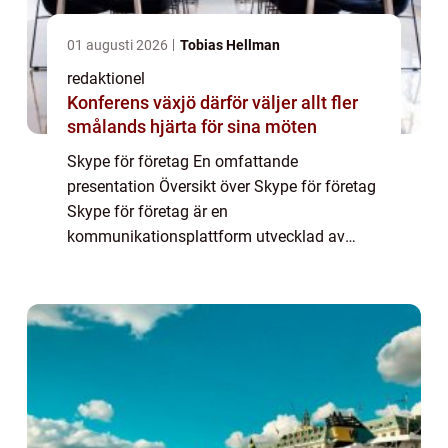
01 augusti 2026
Tobias Hellman
redaktionel
Konferens växjö därför väljer allt fler
smålands hjärta för sina möten
Skype för företag En omfattande
presentation Översikt över Skype för företag
Skype för företag är en
kommunikationsplattform utvecklad av
Microsoft som erbjuder olika verktyg och
funktioner för företag att enkelt
kommunicera och samarbeta på distans....