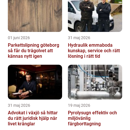
01 juni 2026
31 maj 2026
Parkettslipning göteborg
Hydraulik emmaboda
så får du trägolvet att
kunskap, service och rätt
kännas nytt igen
lösning i rätt tid
31 maj 2026
19 maj 2026
Advokat i växjö så hittar
Pyrolysugn effektiv och
du rätt juridisk hjälp när
miljövänlig
livet krånglar
färgborttagning