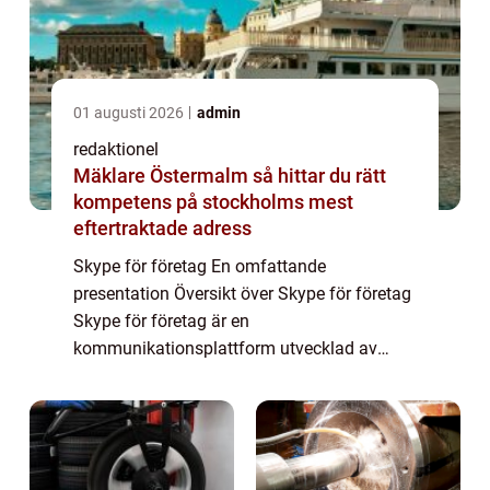
01 augusti 2026
admin
redaktionel
Mäklare Östermalm så hittar du rätt
kompetens på stockholms mest
eftertraktade adress
Skype för företag En omfattande
presentation Översikt över Skype för företag
Skype för företag är en
kommunikationsplattform utvecklad av
Microsoft som erbjuder olika verktyg och
funktioner för företag att enkelt
kommunicera och samarbeta på distans....