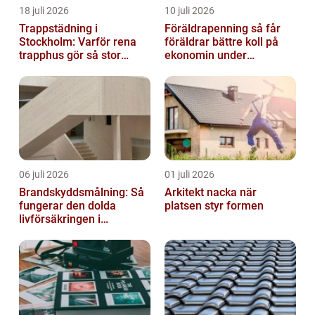
18 juli 2026
10 juli 2026
Trappstädning i
Föräldrapenning så får
Stockholm: Varför rena
föräldrar bättre koll på
trapphus gör så stor
ekonomin under
skillnad
ledigheten
06 juli 2026
01 juli 2026
Brandskyddsmålning: Så
Arkitekt nacka när
fungerar den dolda
platsen styr formen
livförsäkringen i
byggnaden