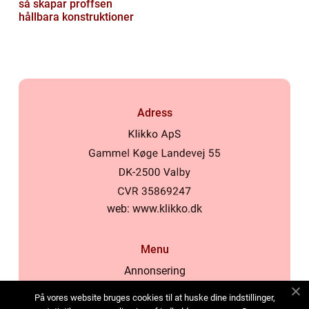
så skapar proffsen
hållbara konstruktioner
Adress
web:
www.klikko.dk
Menu
Annonsering
Om oss
På vores website bruges cookies til at huske dine indstillinger,
Cookies