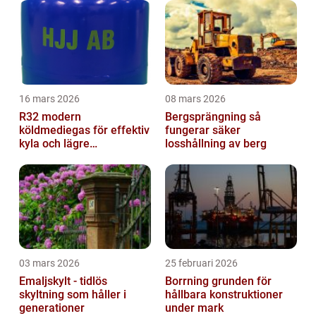
16 mars 2026
08 mars 2026
R32 modern
Bergsprängning så
köldmediegas för effektiv
fungerar säker
kyla och lägre
losshållning av berg
klimatpåverkan
03 mars 2026
25 februari 2026
Emaljskylt - tidlös
Borrning grunden för
skyltning som håller i
hållbara konstruktioner
generationer
under mark