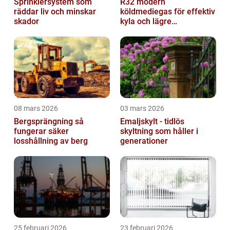
Sprinklersystem som
R32 modern
räddar liv och minskar
köldmediegas för effektiv
skador
kyla och lägre
klimatpåverkan
08 mars 2026
03 mars 2026
Bergsprängning så
Emaljskylt - tidlös
fungerar säker
skyltning som håller i
losshållning av berg
generationer
25 februari 2026
23 februari 2026