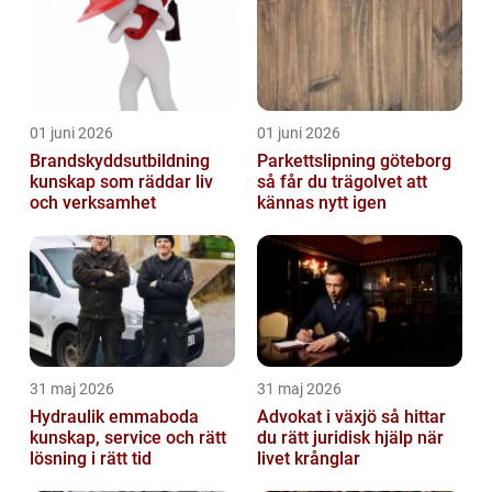
01 juni 2026
01 juni 2026
Brandskyddsutbildning
Parkettslipning göteborg
kunskap som räddar liv
så får du trägolvet att
och verksamhet
kännas nytt igen
31 maj 2026
31 maj 2026
Hydraulik emmaboda
Advokat i växjö så hittar
kunskap, service och rätt
du rätt juridisk hjälp när
lösning i rätt tid
livet krånglar