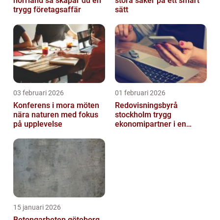
norrland så skapar du en
stora saker på ett smart
trygg företagsaffär
sätt
03 februari 2026
01 februari 2026
Konferens i mora möten
Redovisningsbyrå
nära naturen med fokus
stockholm trygg
på upplevelse
ekonomipartner i en
digital vardag
15 januari 2026
Betongarbeten göteborg