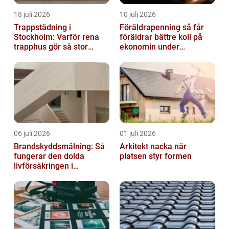
18 juli 2026
10 juli 2026
Trappstädning i
Föräldrapenning så får
Stockholm: Varför rena
föräldrar bättre koll på
trapphus gör så stor
ekonomin under
skillnad
ledigheten
06 juli 2026
01 juli 2026
Brandskyddsmålning: Så
Arkitekt nacka när
fungerar den dolda
platsen styr formen
livförsäkringen i
byggnaden