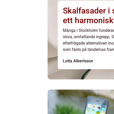
Skalfasader i stock
ett harmonisk
Många i Stockholm funderar p
stora, omfattande ingrepp. S
efterfrågade alternativen in
som fästs på tändernas fra
missfärgningar och skapa et
Lotta Albertsson
som söker skalfasade...