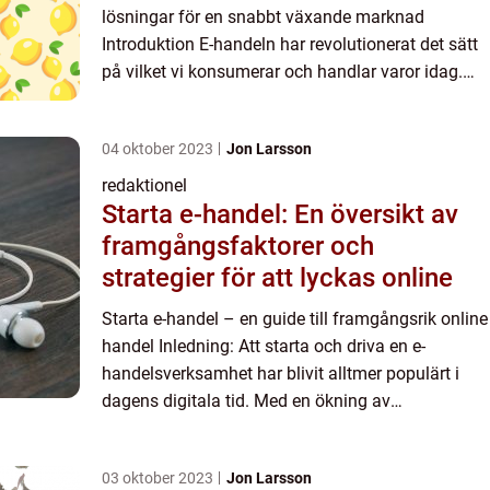
lösningar för en snabbt växande marknad
Introduktion E-handeln har revolutionerat det sätt
på vilket vi konsumerar och handlar varor idag.
Detta snabbt växande område kräver effektiva
logistiklösnin...
04 oktober 2023
Jon Larsson
redaktionel
Starta e-handel: En översikt av
framgångsfaktorer och
strategier för att lyckas online
Starta e-handel – en guide till framgångsrik online
handel Inledning: Att starta och driva en e-
handelsverksamhet har blivit alltmer populärt i
dagens digitala tid. Med en ökning av
internetanvändning och teknologisk utveckling
har det blivit e...
03 oktober 2023
Jon Larsson