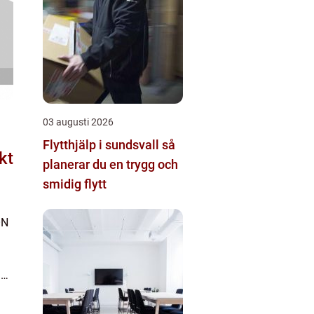
03 augusti 2026
Flytthjälp i sundsvall så
kt
planerar du en trygg och
smidig flytt
ON
å