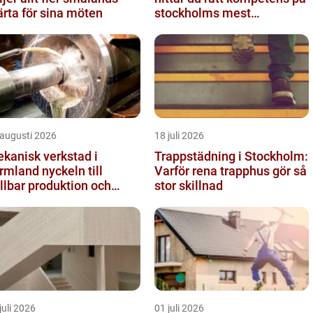
ärta för sina möten
stockholms mest
eftertraktade adress
 augusti 2026
18 juli 2026
kanisk verkstad i
Trappstädning i Stockholm:
and nyckeln till
Varför rena trapphus gör så
llbar produktion och
stor skillnad
kra leveranser
juli 2026
01 juli 2026