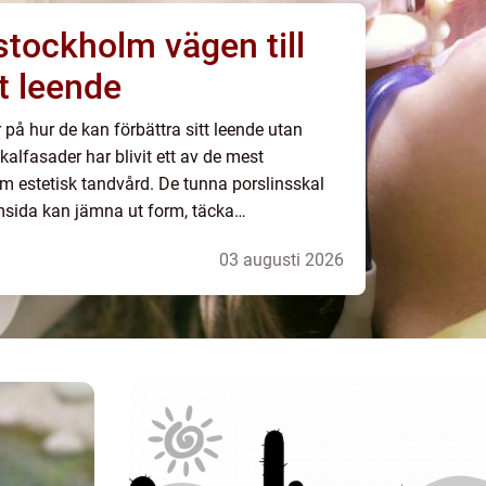
holm vägen till
t leende
å hur de kan förbättra sitt leende utan
kalfasader har blivit ett av de mest
om estetisk tandvård. De tunna porslinsskal
msida kan jämna ut form, täcka
t mer harmoniskt helhetsintryck. För den
03 augusti 2026