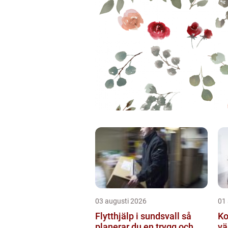
03 augusti 2026
01
Flytthjälp i sundsvall så
Kon
planerar du en trygg och
vä