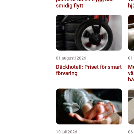
smidig flytt
hj
01 augusti 2026
01
Däckhotell: Priset för smart
Me
förvaring
värml
hå
sä
10 juli 2026
06 