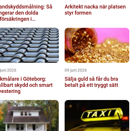
andskyddsmålning: Så
Arkitekt nacka när platsen
ngerar den dolda
styr formen
vförsäkringen i
ggnaden
juni 2026
09 juni 2026
kmålare i Göteborg:
Sälja guld så får du bra
llbart skydd och smart
betalt på ett tryggt sätt
vestering