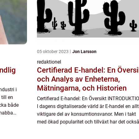
05 oktober 2023
Jon Larsson
redaktionel
ndlig
Certifierad E-handel: En Översi
och Analys av Enheterna,
Mätningarna, och Historien
dustri i
till en
Certifierad E-handel: En Översikt INTRODUKTI
ocka både
I dagens digitaliserade värld är E-handel en allt
snabba
viktigare del av konsumtionsvanor. Men i takt
ökande
med ökad popularitet och tillväxt har det ocks
uppstått en oro kring förtroendet för online-
affärer. Här k...