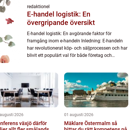
redaktionel
E-handel logistik: En
övergripande översikt
E-handel logistik: En avgörande faktor för
framgång inom e-handeln Inledning: E-handeln
har revolutionerat köp- och säljprocessen och har
blivit ett populärt val för både företag och
privatpersoner. En viktig aspekt av e-handel är
logistik, som spela...
 augusti 2026
01 augusti 2026
ferens växjö därför
Mäklare Östermalm så
ljer allt fler smålands
hittar du rätt kompetens på