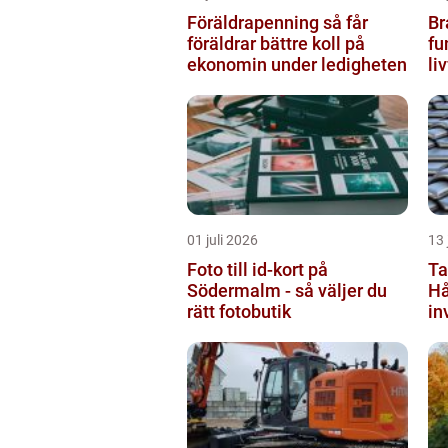
Föräldrapenning så får
Br
föräldrar bättre koll på
fu
ekonomin under ledigheten
li
by
01 juli 2026
13 
Foto till id-kort på
Ta
Södermalm - så väljer du
Hå
rätt fotobutik
in