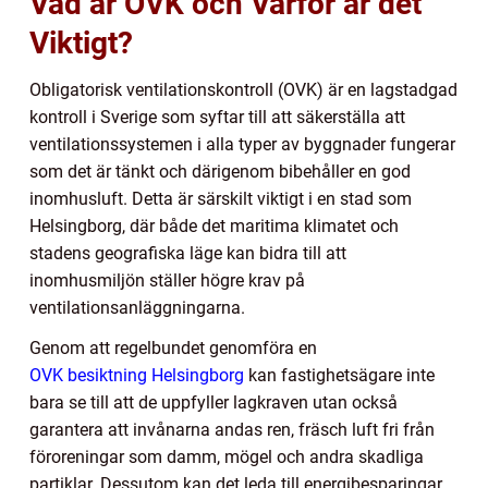
Vad är OVK och Varför är det
Viktigt?
Obligatorisk ventilationskontroll (OVK) är en lagstadgad
kontroll i Sverige som syftar till att säkerställa att
ventilationssystemen i alla typer av byggnader fungerar
som det är tänkt och därigenom bibehåller en god
inomhusluft. Detta är särskilt viktigt i en stad som
Helsingborg, där både det maritima klimatet och
stadens geografiska läge kan bidra till att
inomhusmiljön ställer högre krav på
ventilationsanläggningarna.
Genom att regelbundet genomföra en
OVK besiktning Helsingborg
kan fastighetsägare inte
bara se till att de uppfyller lagkraven utan också
garantera att invånarna andas ren, fräsch luft fri från
föroreningar som damm, mögel och andra skadliga
partiklar. Dessutom kan det leda till energibesparingar