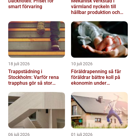
Däckhotell: Priset för
Mekanisk verkstad i
smart förvaring
värmland nyckeln till
hållbar produktion och
säkra leveranser
18 juli 2026
10 juli 2026
Trappstädning i
Föräldrapenning så får
Stockholm: Varför rena
föräldrar bättre koll på
trapphus gör så stor
ekonomin under
skillnad
ledigheten
06 juli 2026
01 juli 2026