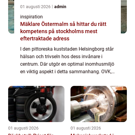
01 augusti 2026
admin
inspiration
Mäklare Östermalm så hittar du rätt
kompetens på stockholms mest
eftertraktade adress
I den pittoreska kuststaden Helsingborg står
hälsan och trivseln hos dess invånare i
centrum. Där utgör en optimal inomhusmiljö
en viktig aspekt i detta sammanhang. OVK,
vilket står för obligatorisk ventilat...
01 augusti 2026
01 augusti 2026