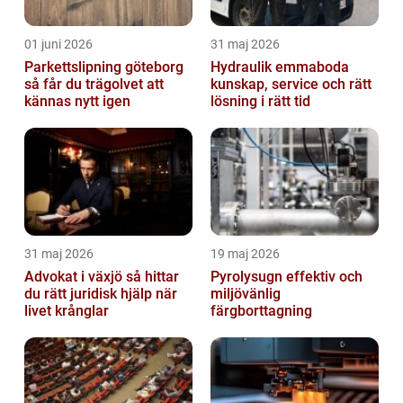
01 juni 2026
31 maj 2026
Parkettslipning göteborg
Hydraulik emmaboda
så får du trägolvet att
kunskap, service och rätt
kännas nytt igen
lösning i rätt tid
31 maj 2026
19 maj 2026
Advokat i växjö så hittar
Pyrolysugn effektiv och
du rätt juridisk hjälp när
miljövänlig
livet krånglar
färgborttagning