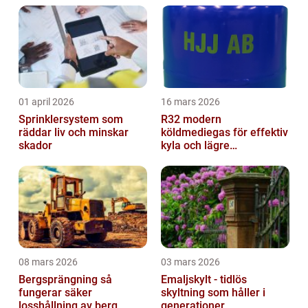
01 april 2026
16 mars 2026
Sprinklersystem som
R32 modern
räddar liv och minskar
köldmediegas för effektiv
skador
kyla och lägre
klimatpåverkan
08 mars 2026
03 mars 2026
Bergsprängning så
Emaljskylt - tidlös
fungerar säker
skyltning som håller i
losshållning av berg
generationer