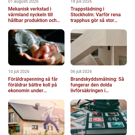
01 augusti 2026
18 juli 2026
Mekanisk verkstad i
Trappstädning i
värmland nyckeln till
Stockholm: Varför rena
hållbar produktion och
trapphus gör så stor
säkra leveranser
skillnad
10 juli 2026
06 juli 2026
Föräldrapenning så får
Brandskyddsmålning: Så
föräldrar bättre koll på
fungerar den dolda
ekonomin under
livförsäkringen i
ledigheten
byggnaden