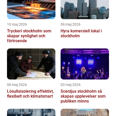
10 maj 2026
09 maj 2026
Tryckeri stockholm som
Hyra komersiell lokal i
skapar synlighet och
stockholm
förtroende
06 maj 2026
03 maj 2026
Lösullsisolering effektivt,
Scenljus stockholm så
flexibelt och klimatsmart
skapas upplevelser som
publiken minns