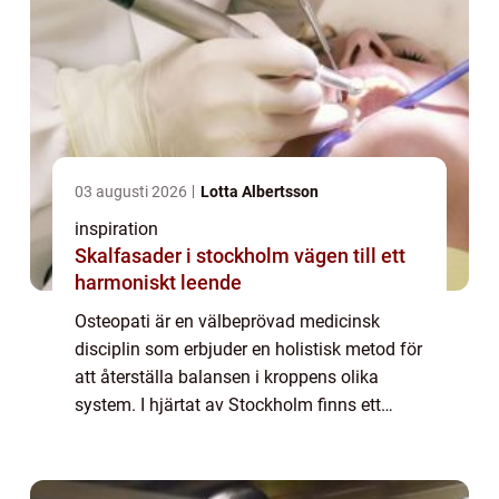
03 augusti 2026
Lotta Albertsson
inspiration
Skalfasader i stockholm vägen till ett
harmoniskt leende
Osteopati är en välbeprövad medicinsk
disciplin som erbjuder en holistisk metod för
att återställa balansen i kroppens olika
system. I hjärtat av Stockholm finns ett
antal högt ansedda osteopater som är d...