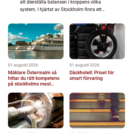
att återställa balansen i kroppens olika
system. I hjärtat av Stockholm finns ett
antal högt ansedda osteopater som är d...
01 augusti 2026
01 augusti 2026
Mäklare Östermalm så
Däckhotell: Priset för
hittar du rätt kompetens
smart förvaring
på stockholms mest
eftertraktade adress