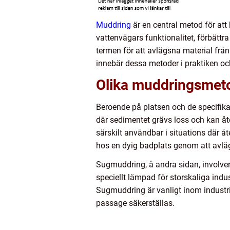
Muddring
är en central metod för att 
vattenvägars funktionalitet, förbättra
termen för att avlägsna material frå
innebär dessa metoder i praktiken oc
Olika muddringsmet
Beroende på platsen och de specifik
där sedimentet grävs loss och kan å
särskilt användbar i situations där å
hos en dyig badplats genom att avlägs
Sugmuddring, å andra sidan, involve
speciellt lämpad för storskaliga indus
Sugmuddring är vanligt inom industr
passage säkerställas.