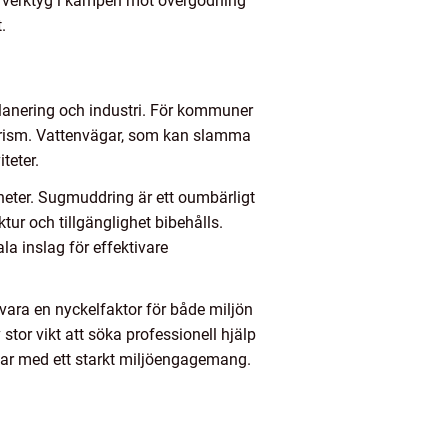
t verktyg i kampen mot övergödning
.
lanering och industri. För kommuner
turism. Vattenvägar, som kan slamma
teter.
mheter. Sugmuddring är ett oumbärligt
tur och tillgänglighet bibehålls.
a inslag för effektivare
g vara en nyckelfaktor för både miljön
stor vikt att söka professionell hjälp
ngar med ett starkt miljöengagemang.