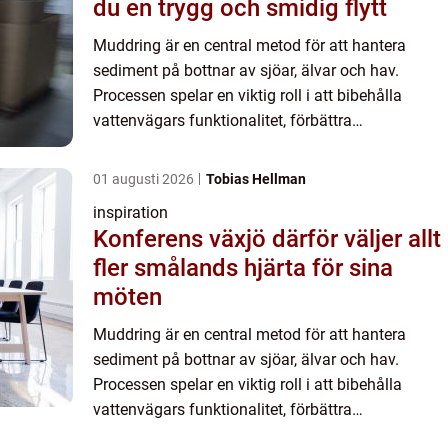
du en trygg och smidig flytt
Muddring är en central metod för att hantera
sediment på bottnar av sjöar, älvar och hav.
Processen spelar en viktig roll i att bibehålla
vattenvägars funktionalitet, förbättra
miljökvaliteten och m...
01 augusti 2026
Tobias Hellman
inspiration
Konferens växjö därför väljer allt
fler smålands hjärta för sina
möten
Muddring är en central metod för att hantera
sediment på bottnar av sjöar, älvar och hav.
Processen spelar en viktig roll i att bibehålla
vattenvägars funktionalitet, förbättra
miljökvaliteten och m...