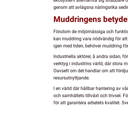
ekosystem återhämta sig snabbare oc
genom att avlägsna näringsrika sedi
Muddringens betydels
Förutom de miljömässiga och funktio
kan muddring vara nödvändig för att
igen med tiden, behöver muddring för 
Industriella aktörer, å andra sidan, 
verktyg i industrins värld, där stora 
Oavsett om det handlar om att fördju
resursutnyttjande.
I en värld där hållbar hantering av vår
och samhällets tillväxt och trivsel. F
för att garantera arbetets kvalitet.