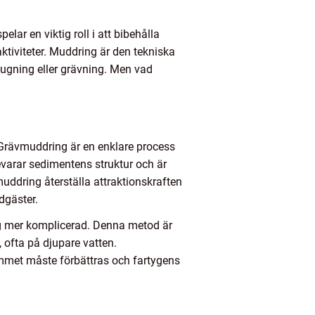
lar en viktig roll i att bibehålla
aktiviteter. Muddring är den tekniska
ugning eller grävning. Men vad
Grävmuddring är en enklare process
varar sedimentens struktur och är
uddring återställa attraktionskraften
dgäster.
ng mer komplicerad. Denna metod är
, ofta på djupare vatten.
ymmet måste förbättras och fartygens