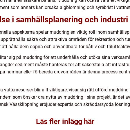
h hålla en stärkare balans. Muddring kan också vara ett viktig
ment som annars kan orsaka algblomning och syrebrist i vattnet
e i samhällsplanering och industri
nella aspekterna spelar muddring en viktig roll inom samhällsp
 upprätthålla säkra och attraktiva områden för rekreation och 
att hålla dem öppna och användbara för båtliv och friluftsaktivi
förlitar sig på muddring för att underhålla och utöka sina verksa
mängder sediment måste hanteras för att säkerställa att infrastruk
pa hamnar eller förbereda gruvområden är denna process central
a vattenresurser blir allt viktigare, visar sig rätt utförd muddrin
ör dem som önskar dra nytta av muddring i sina projekt, är det av 
 Svensk Vassklippning erbjuder expertis och skräddarsydda lösni
Läs fler inlägg här