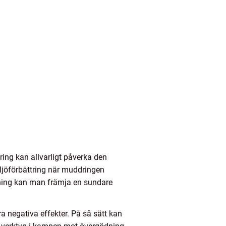
ing kan allvarligt påverka den
ljöförbättring när muddringen
ning kan man främja en sundare
a negativa effekter. På så sätt kan