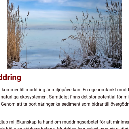
ddring
et kommer till muddring är miljöpåverkan. En ogenomtänkt muddr
aturliga ekosystemen. Samtidigt finns det stor potential för mi
nom att ta bort näringsrika sediment som bidrar till övergöd
ed djup miljökunskap ta hand om muddringsarbetet för att minimer