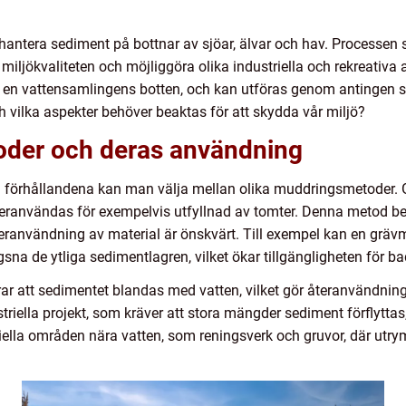
hantera sediment på bottnar av sjöar, älvar och hav. Processen spe
 miljökvaliteten och möjliggöra olika industriella och rekreativa 
n en vattensamlingens botten, och kan utföras genom antingen s
h vilka aspekter behöver beaktas för att skydda vår miljö?
oder och deras användning
a förhållandena kan man välja mellan olika muddringsmetoder. 
teranvändas för exempelvis utfyllnad av tomter. Denna metod be
teranvändning av material är önskvärt. Till exempel kan en grävm
na de ytliga sedimentlagren, vilket ökar tillgängligheten för ba
rar att sedimentet blandas med vatten, vilket gör återanvändni
triella projekt, som kräver att stora mängder sediment förflyttas
iella områden nära vatten, som reningsverk och gruvor, där utr