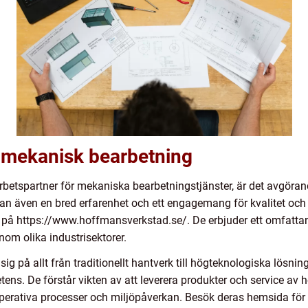
m mekanisk bearbetning
arbetspartner för mekaniska bearbetningstjänster, är det avgör
tan även en bred erfarenhet och ett engagemang för kvalitet och 
 på https://www.hoffmansverkstad.se/. De erbjuder ett omfattan
 inom olika industrisektorer.
ig på allt från traditionellt hantverk till högteknologiska lösn
ens. De förstår vikten av att leverera produkter och service av h
 operativa processer och miljöpåverkan. Besök deras hemsida fö