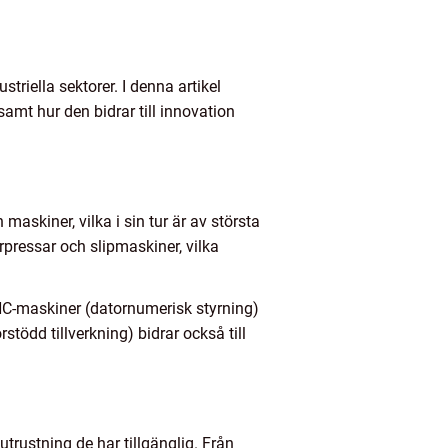
triella sektorer. I denna artikel
samt hur den bidrar till innovation
askiner, vilka i sin tur är av största
rpressar och slipmaskiner, vilka
NC-maskiner (datornumerisk styrning)
ödd tillverkning) bidrar också till
trustning de har tillgänglig. Från