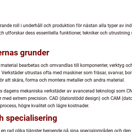
de roll i underhåll och produktion för nästan alla typer av indus
h utforskar dess essentiella funktioner, tekniker och utrustning 
ernas grunder
material bearbetas och omvandlas till komponenter, verktyg och m
t. Verkstäder utrustas ofta med maskiner som fräsar, svarvar, bor
ör att skära, forma och montera metaller och andra material.
glas dagens mekaniska verkstäder av avancerad teknologi som C
med extrem precision. CAD (datorstödd design) och CAM (datorst
process, högre kvalitet och lägre kostnader.
h specialisering
en rad olika tjänster beroende på sina specialområden och den u