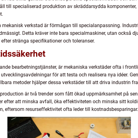
l till specialiserad produktion av skräddarsydda komponenter, 
t.
n mekanisk verkstad är förmågan till specialanpassning. Industr
rdmässigt. Detta kräver inte bara specialmaskiner, utan också dj
efter stränga specifikationer och toleranser.
tidssäkerhet
ande bearbetningstjänster, är mekaniska verkstäder ofta i frontl
utvecklingsavdelningar för att testa och realisera nya idéer. G
bara metoder hjälper dessa verkstäder till att driva industrin fr
production är två trender som fått ökad uppmärksamhet på sen
efter att minska avfall, öka effektiviteten och minska sitt koldi
n, eftersom resurseffektivitet ofta leder till kostnadsbesparingar