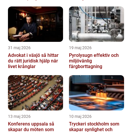
31 maj 2026
19 maj 2026
Advokat i växjö så hittar
Pyrolysugn effektiv och
du rätt juridisk hjälp när
miljövänlig
livet krånglar
färgborttagning
13 maj 2026
10 maj 2026
Konferens uppsala så
Tryckeri stockholm som
skapar du möten som
skapar synlighet och