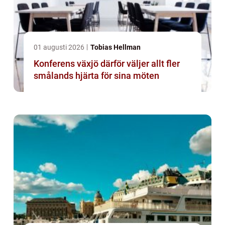
01 augusti 2026
Tobias Hellman
Konferens växjö därför väljer allt fler
smålands hjärta för sina möten