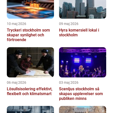
10 maj 2026
09 maj 2026
Tryckeri stockholm som
Hyra komersiell lokal i
skapar synlighet och
stockholm
förtroende
06 maj 2026
03 maj 2026
Lösullsisolering effektivt,
Scenljus stockholm så
flexibelt och klimatsmart
skapas upplevelser som
publiken minns