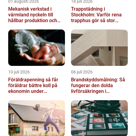
01 augusti 2026
18 juli 2026
Mekanisk verkstad i
Trappstädning i
värmland nyckeln till
Stockholm: Varför rena
hållbar produktion och
trapphus gör så stor
säkra leveranser
skillnad
10 juli 2026
06 juli 2026
Föräldrapenning så får
Brandskyddsmålning: Så
föräldrar bättre koll på
fungerar den dolda
ekonomin under
livförsäkringen i
ledigheten
byggnaden