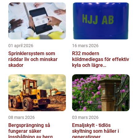
01 april 2026
16 mars 2026
Sprinklersystem som
R32 modern
räddar liv och minskar
köldmediegas för effektiv
skador
kyla och lägre
klimatpåverkan
08 mars 2026
03 mars 2026
Bergsprängning så
Emaljskylt - tidlös
fungerar säker
skyltning som håller i
losshållning av berg
generationer