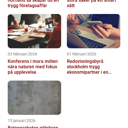
norrland så skapar du en
stora saker på ett smart
trygg företagsaffär
sätt
03 februari 2026
01 februari 2026
Konferens i mora möten
Redovisningsbyrå
nära naturen med fokus
stockholm trygg
på upplevelse
ekonomipartner i en
digital vardag
15 januari 2026
Betongarbeten göteborg