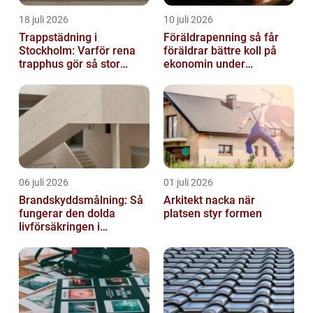
18 juli 2026
10 juli 2026
Trappstädning i
Föräldrapenning så får
Stockholm: Varför rena
föräldrar bättre koll på
trapphus gör så stor
ekonomin under
skillnad
ledigheten
06 juli 2026
01 juli 2026
Brandskyddsmålning: Så
Arkitekt nacka när
fungerar den dolda
platsen styr formen
livförsäkringen i
byggnaden