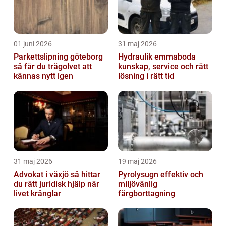
01 juni 2026
31 maj 2026
Parkettslipning göteborg
Hydraulik emmaboda
så får du trägolvet att
kunskap, service och rätt
kännas nytt igen
lösning i rätt tid
31 maj 2026
19 maj 2026
Advokat i växjö så hittar
Pyrolysugn effektiv och
du rätt juridisk hjälp när
miljövänlig
livet krånglar
färgborttagning