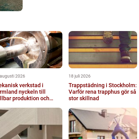
 augusti 2026
18 juli 2026
kanisk verkstad i
Trappstädning i Stockholm:
and nyckeln till
Varför rena trapphus gör så
llbar produktion och
stor skillnad
kra leveranser