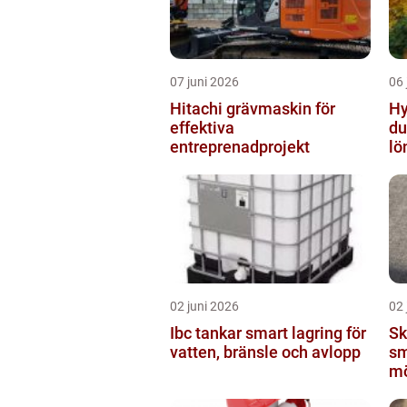
07 juni 2026
06 
Hitachi grävmaskin för
Hyr
effektiva
du
entreprenadprojekt
lö
02 juni 2026
02 
Ibc tankar smart lagring för
Sk
vatten, bränsle och avlopp
sm
mö