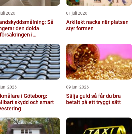
juli 2026
01 juli 2026
andskyddsmålning: Så
Arkitekt nacka när platsen
ngerar den dolda
styr formen
vförsäkringen i
ggnaden
juni 2026
09 juni 2026
kmålare i Göteborg:
Sälja guld så får du bra
llbart skydd och smart
betalt på ett tryggt sätt
vestering