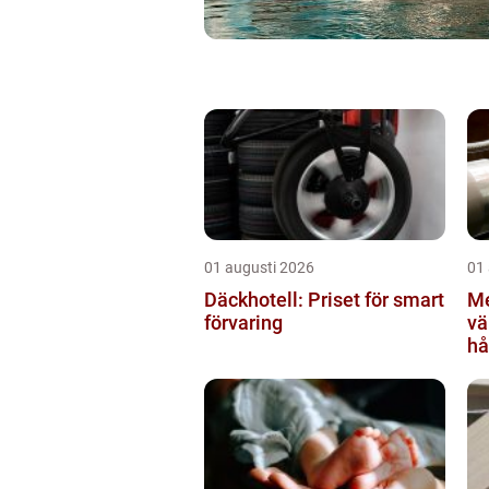
01 augusti 2026
01
Däckhotell: Priset för smart
Me
förvaring
värml
hå
sä