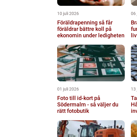
10 juli 2026
06 
Föräldrapenning så får
Br
föräldrar bättre koll på
fu
ekonomin under ledigheten
li
by
01 juli 2026
13 
Foto till id-kort på
Ta
Södermalm - så väljer du
Hå
rätt fotobutik
in