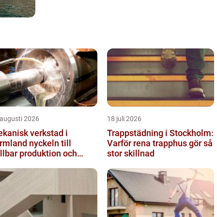
 augusti 2026
18 juli 2026
kanisk verkstad i
Trappstädning i Stockholm:
and nyckeln till
Varför rena trapphus gör så
llbar produktion och
stor skillnad
kra leveranser