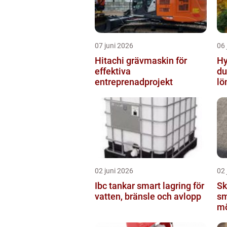
07 juni 2026
06 
Hitachi grävmaskin för
Hyr
effektiva
du
entreprenadprojekt
lö
02 juni 2026
02 
Ibc tankar smart lagring för
Sk
vatten, bränsle och avlopp
sm
mö