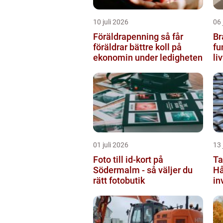
10 juli 2026
06 
Föräldrapenning så får
Br
föräldrar bättre koll på
fu
ekonomin under ledigheten
li
by
01 juli 2026
13 
Foto till id-kort på
Ta
Södermalm - så väljer du
Hå
rätt fotobutik
in