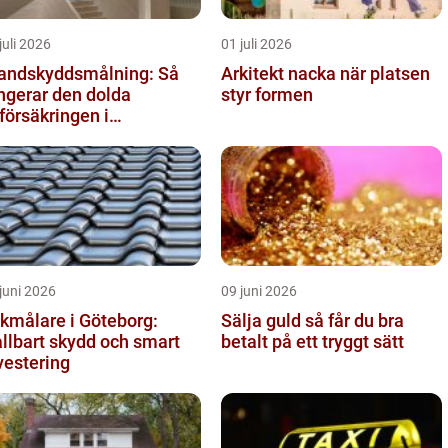
juli 2026
01 juli 2026
andskyddsmålning: Så
Arkitekt nacka när platsen
ngerar den dolda
styr formen
vförsäkringen i
ggnaden
juni 2026
09 juni 2026
kmålare i Göteborg:
Sälja guld så får du bra
llbart skydd och smart
betalt på ett tryggt sätt
vestering