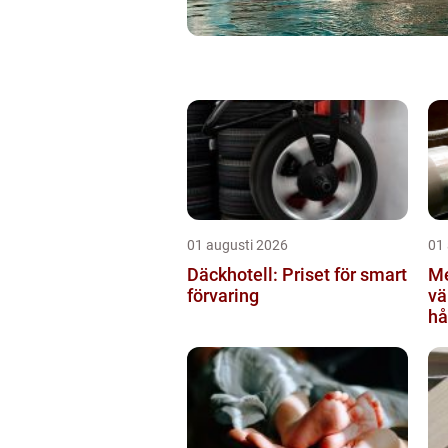
01 augusti 2026
01
Däckhotell: Priset för smart
Me
förvaring
värml
hå
sä