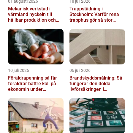
01 augusti 2026
18 juli 2026
Mekanisk verkstad i
Trappstädning i
värmland nyckeln till
Stockholm: Varför rena
hållbar produktion och
trapphus gör så stor
säkra leveranser
skillnad
10 juli 2026
06 juli 2026
Föräldrapenning så får
Brandskyddsmålning: Så
föräldrar bättre koll på
fungerar den dolda
ekonomin under
livförsäkringen i
ledigheten
byggnaden