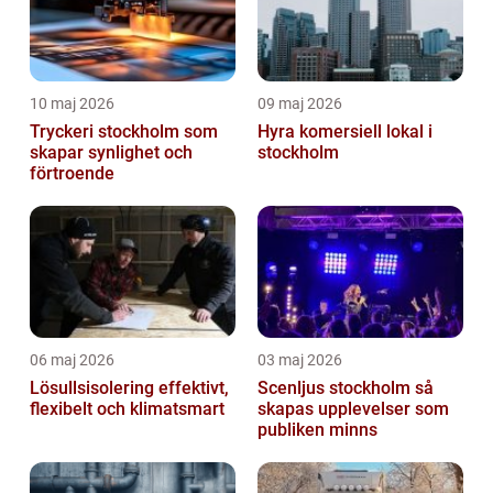
10 maj 2026
09 maj 2026
Tryckeri stockholm som
Hyra komersiell lokal i
skapar synlighet och
stockholm
förtroende
06 maj 2026
03 maj 2026
Lösullsisolering effektivt,
Scenljus stockholm så
flexibelt och klimatsmart
skapas upplevelser som
publiken minns