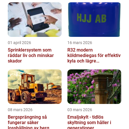
01 april 2026
16 mars 2026
Sprinklersystem som
R32 modern
räddar liv och minskar
köldmediegas för effektiv
skador
kyla och lägre
klimatpåverkan
08 mars 2026
03 mars 2026
Bergsprängning så
Emaljskylt - tidlös
fungerar säker
skyltning som håller i
losshållning av berg
generationer