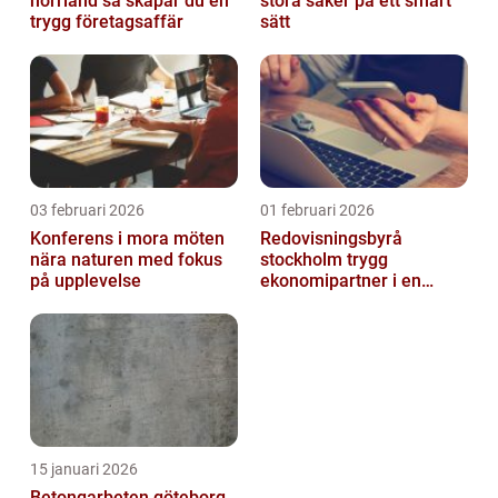
norrland så skapar du en
stora saker på ett smart
trygg företagsaffär
sätt
03 februari 2026
01 februari 2026
Konferens i mora möten
Redovisningsbyrå
nära naturen med fokus
stockholm trygg
på upplevelse
ekonomipartner i en
digital vardag
15 januari 2026
Betongarbeten göteborg