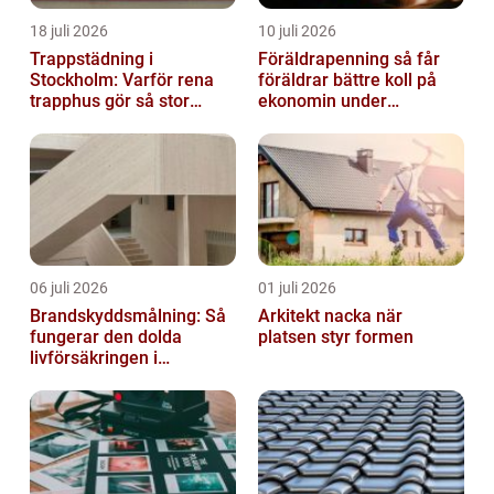
18 juli 2026
10 juli 2026
Trappstädning i
Föräldrapenning så får
Stockholm: Varför rena
föräldrar bättre koll på
trapphus gör så stor
ekonomin under
skillnad
ledigheten
06 juli 2026
01 juli 2026
Brandskyddsmålning: Så
Arkitekt nacka när
fungerar den dolda
platsen styr formen
livförsäkringen i
byggnaden