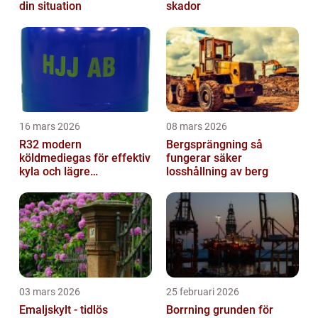
din situation
skador
16 mars 2026
08 mars 2026
R32 modern
Bergsprängning så
köldmediegas för effektiv
fungerar säker
kyla och lägre
losshållning av berg
klimatpåverkan
03 mars 2026
25 februari 2026
Emaljskylt - tidlös
Borrning grunden för