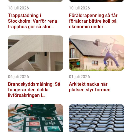
18 juli 2026
10 juli 2026
Trappstädning i
Föräldrapenning så får
Stockholm: Varför rena
föräldrar bättre koll på
trapphus gör så stor
ekonomin under
skillnad
ledigheten
06 juli 2026
01 juli 2026
Brandskyddsmålning: Så
Arkitekt nacka när
fungerar den dolda
platsen styr formen
livförsäkringen i
byggnaden