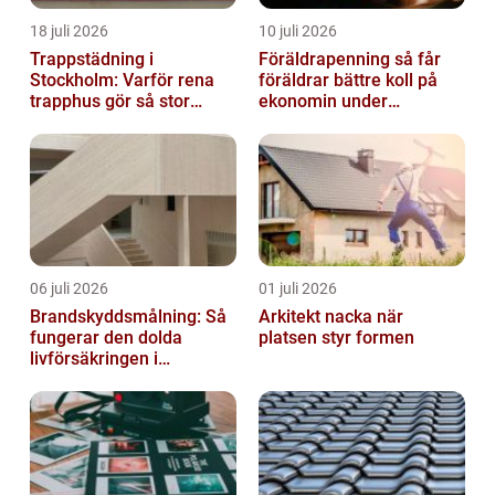
18 juli 2026
10 juli 2026
Trappstädning i
Föräldrapenning så får
Stockholm: Varför rena
föräldrar bättre koll på
trapphus gör så stor
ekonomin under
skillnad
ledigheten
06 juli 2026
01 juli 2026
Brandskyddsmålning: Så
Arkitekt nacka när
fungerar den dolda
platsen styr formen
livförsäkringen i
byggnaden