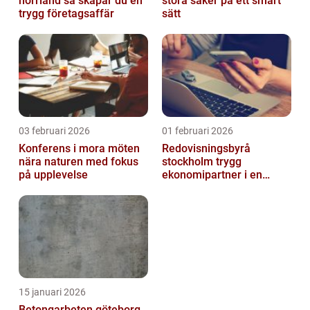
norrland så skapar du en
stora saker på ett smart
trygg företagsaffär
sätt
03 februari 2026
01 februari 2026
Konferens i mora möten
Redovisningsbyrå
nära naturen med fokus
stockholm trygg
på upplevelse
ekonomipartner i en
digital vardag
15 januari 2026
Betongarbeten göteborg