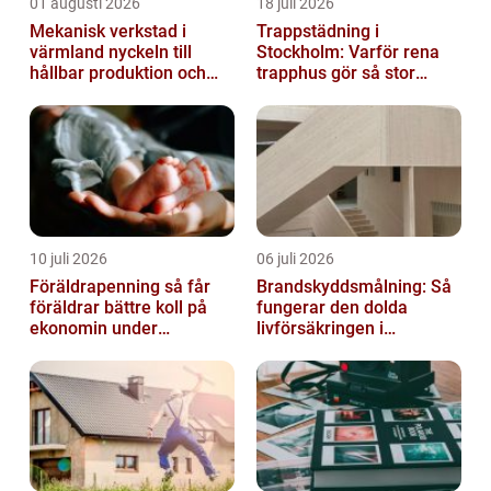
01 augusti 2026
18 juli 2026
Mekanisk verkstad i
Trappstädning i
värmland nyckeln till
Stockholm: Varför rena
hållbar produktion och
trapphus gör så stor
säkra leveranser
skillnad
10 juli 2026
06 juli 2026
Föräldrapenning så får
Brandskyddsmålning: Så
föräldrar bättre koll på
fungerar den dolda
ekonomin under
livförsäkringen i
ledigheten
byggnaden