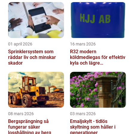
01 april 2026
16 mars 2026
Sprinklersystem som
R32 modern
räddar liv och minskar
köldmediegas för effektiv
skador
kyla och lägre
klimatpåverkan
08 mars 2026
03 mars 2026
Bergsprängning så
Emaljskylt - tidlös
fungerar säker
skyltning som håller i
losshållning av berg
generationer