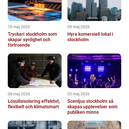
10 maj 2026
09 maj 2026
Tryckeri stockholm som
Hyra komersiell lokal i
skapar synlighet och
stockholm
förtroende
06 maj 2026
03 maj 2026
Lösullsisolering effektivt,
Scenljus stockholm så
flexibelt och klimatsmart
skapas upplevelser som
publiken minns