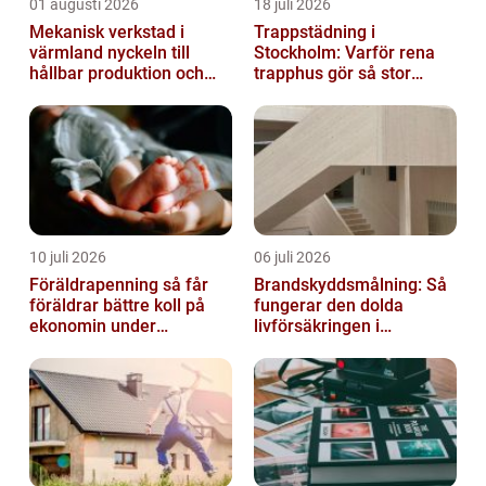
01 augusti 2026
18 juli 2026
Mekanisk verkstad i
Trappstädning i
värmland nyckeln till
Stockholm: Varför rena
hållbar produktion och
trapphus gör så stor
säkra leveranser
skillnad
10 juli 2026
06 juli 2026
Föräldrapenning så får
Brandskyddsmålning: Så
föräldrar bättre koll på
fungerar den dolda
ekonomin under
livförsäkringen i
ledigheten
byggnaden