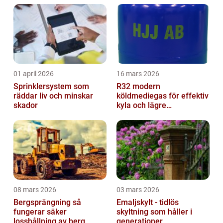
01 april 2026
16 mars 2026
Sprinklersystem som
R32 modern
räddar liv och minskar
köldmediegas för effektiv
skador
kyla och lägre
klimatpåverkan
08 mars 2026
03 mars 2026
Bergsprängning så
Emaljskylt - tidlös
fungerar säker
skyltning som håller i
losshållning av berg
generationer