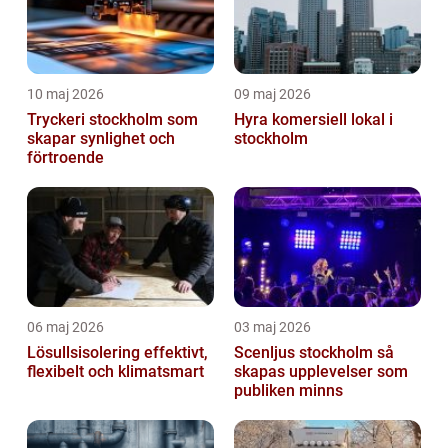
10 maj 2026
09 maj 2026
Tryckeri stockholm som
Hyra komersiell lokal i
skapar synlighet och
stockholm
förtroende
06 maj 2026
03 maj 2026
Lösullsisolering effektivt,
Scenljus stockholm så
flexibelt och klimatsmart
skapas upplevelser som
publiken minns