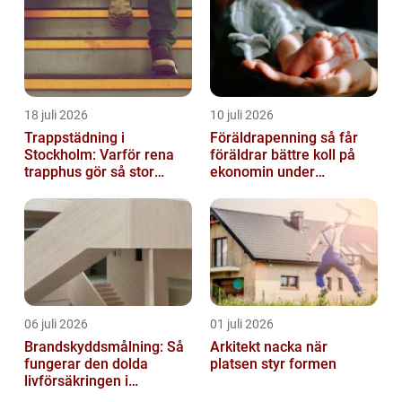
18 juli 2026
10 juli 2026
Trappstädning i
Föräldrapenning så får
Stockholm: Varför rena
föräldrar bättre koll på
trapphus gör så stor
ekonomin under
skillnad
ledigheten
06 juli 2026
01 juli 2026
Brandskyddsmålning: Så
Arkitekt nacka när
fungerar den dolda
platsen styr formen
livförsäkringen i
byggnaden