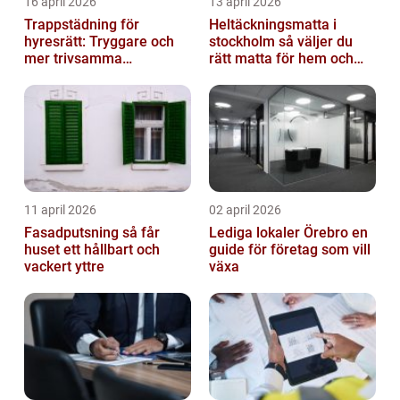
16 april 2026
13 april 2026
Trappstädning för
Heltäckningsmatta i
hyresrätt: Tryggare och
stockholm så väljer du
mer trivsamma
rätt matta för hem och
fastigheter i Stockholm
kontor
11 april 2026
02 april 2026
Fasadputsning så får
Lediga lokaler Örebro en
huset ett hållbart och
guide för företag som vill
vackert yttre
växa