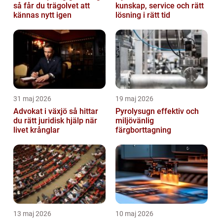
så får du trägolvet att
kunskap, service och rätt
kännas nytt igen
lösning i rätt tid
31 maj 2026
19 maj 2026
Advokat i växjö så hittar
Pyrolysugn effektiv och
du rätt juridisk hjälp när
miljövänlig
livet krånglar
färgborttagning
13 maj 2026
10 maj 2026