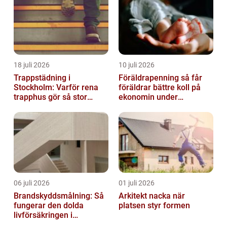
18 juli 2026
10 juli 2026
Trappstädning i
Föräldrapenning så får
Stockholm: Varför rena
föräldrar bättre koll på
trapphus gör så stor
ekonomin under
skillnad
ledigheten
06 juli 2026
01 juli 2026
Brandskyddsmålning: Så
Arkitekt nacka när
fungerar den dolda
platsen styr formen
livförsäkringen i
byggnaden