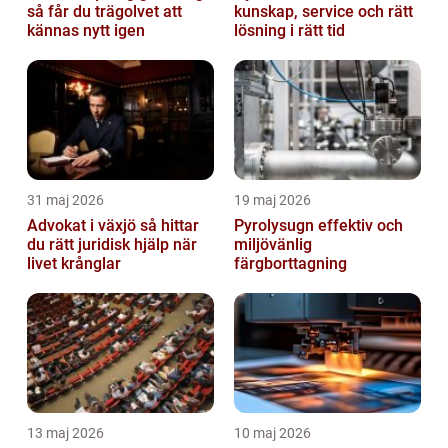
så får du trägolvet att
kunskap, service och rätt
kännas nytt igen
lösning i rätt tid
31 maj 2026
19 maj 2026
Advokat i växjö så hittar
Pyrolysugn effektiv och
du rätt juridisk hjälp när
miljövänlig
livet krånglar
färgborttagning
13 maj 2026
10 maj 2026