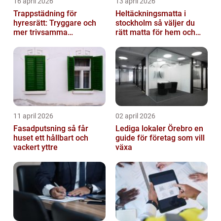
16 april 2026
13 april 2026
Trappstädning för
Heltäckningsmatta i
hyresrätt: Tryggare och
stockholm så väljer du
mer trivsamma
rätt matta för hem och
fastigheter i Stockholm
kontor
11 april 2026
02 april 2026
Fasadputsning så får
Lediga lokaler Örebro en
huset ett hållbart och
guide för företag som vill
vackert yttre
växa