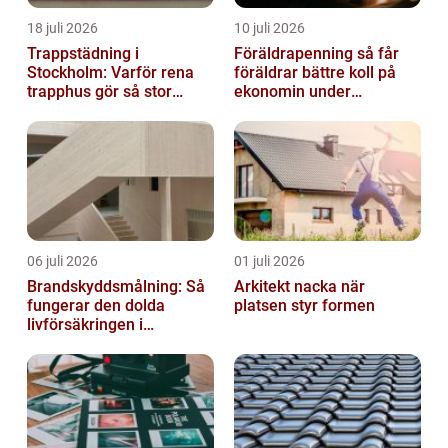
18 juli 2026
10 juli 2026
Trappstädning i
Föräldrapenning så får
Stockholm: Varför rena
föräldrar bättre koll på
trapphus gör så stor
ekonomin under
skillnad
ledigheten
06 juli 2026
01 juli 2026
Brandskyddsmålning: Så
Arkitekt nacka när
fungerar den dolda
platsen styr formen
livförsäkringen i
byggnaden