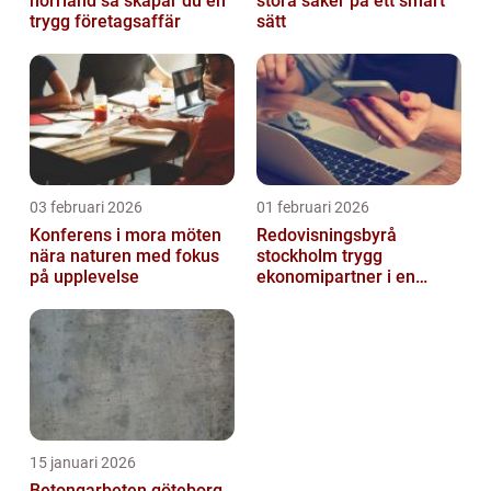
norrland så skapar du en
stora saker på ett smart
trygg företagsaffär
sätt
03 februari 2026
01 februari 2026
Konferens i mora möten
Redovisningsbyrå
nära naturen med fokus
stockholm trygg
på upplevelse
ekonomipartner i en
digital vardag
15 januari 2026
Betongarbeten göteborg