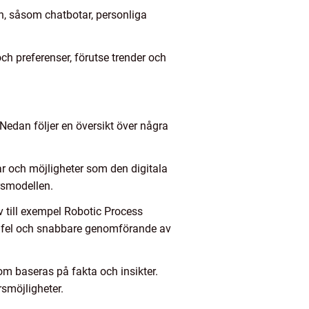
en, såsom chatbotar, personliga
h preferenser, förutse trender och
Nedan följer en översikt över några
r och möjligheter som den digitala
rsmodellen.
 till exempel Robotic Process
 för fel och snabbare genomförande av
om baseras på fakta och insikter.
rsmöjligheter.