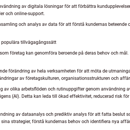
nvändning av digitala lösningar för att förbättra kundupplevels
er och online-support.
nsamling och analys av data för att förstå kundernas beteende oc
h populära tillvägagångssätt
ing som företag kan genomföra beroende på deras behov och mål. 
ande förändring av hela verksamheten för att möta de utmaninga
rändringar av företagskulturen, organisationsstrukturen och affä
g av olika arbetsflöden och rutinuppgifter genom användning av
ligens (AI). Detta kan leda till ökad effektivitet, reducerad risk
dning av dataanalys och prediktiv analys för att fatta beslut s
 sina strategier, förstå kundernas behov och identifiera nya affä