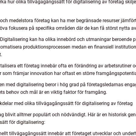
a hur olika tillvägagångssätt för digitalisering av företag skiljer
 och medelstora företag kan ha mer begränsade resurser jämfört m
va fokusera på specifika områden där de kan få störst nytta av 
igitalisering kan ha olika innebörd och utmaningar beroende p
utomatisera produktionsprocessen medan en finansiell institutio
.
gitalisera ett företag innebär ofta en förändring av arbetsrutine
r som främjar innovation har oftast en större framgångspotential 
n med digitalisering beror i hög grad på företagsledarnas enga
ets behov och mål är en viktig faktor för framgång.
elar med olika tillvägagångssätt för digitalisering av företag
tag blivit alltmer populärt och nödvändigt. Här är en historisk g
tt för digitalisering:
ionellt tillvägagångssätt innebär att företaget utvecklar och under