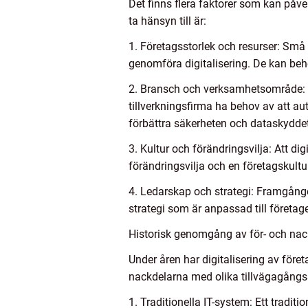
Det finns flera faktorer som kan påverk
ta hänsyn till är:
1. Företagsstorlek och resurser: Små
genomföra digitalisering. De kan behö
2. Bransch och verksamhetsområde: D
tillverkningsfirma ha behov av att a
förbättra säkerheten och dataskyddet
3. Kultur och förändringsvilja: Att di
förändringsvilja och en företagskultu
4. Ledarskap och strategi: Framgånge
strategi som är anpassad till företag
Historisk genomgång av för- och nackd
Under åren har digitalisering av före
nackdelarna med olika tillvägagångssä
1. Traditionella IT-system: Ett tradit