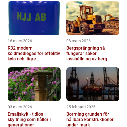
16 mars 2026
08 mars 2026
R32 modern
Bergsprängning så
köldmediegas för effektiv
fungerar säker
kyla och lägre
losshållning av berg
klimatpåverkan
03 mars 2026
25 februari 2026
Emaljskylt - tidlös
Borrning grunden för
skyltning som håller i
hållbara konstruktioner
generationer
under mark