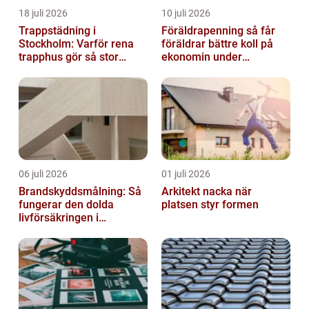
18 juli 2026
10 juli 2026
Trappstädning i
Föräldrapenning så får
Stockholm: Varför rena
föräldrar bättre koll på
trapphus gör så stor
ekonomin under
skillnad
ledigheten
06 juli 2026
01 juli 2026
Brandskyddsmålning: Så
Arkitekt nacka när
fungerar den dolda
platsen styr formen
livförsäkringen i
byggnaden