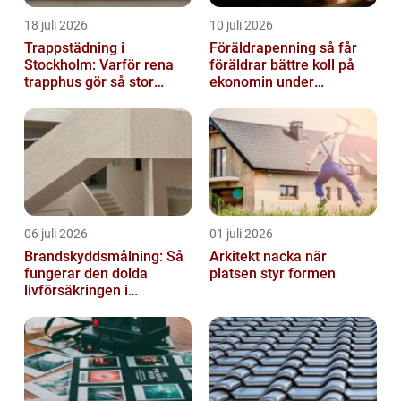
18 juli 2026
10 juli 2026
Trappstädning i
Föräldrapenning så får
Stockholm: Varför rena
föräldrar bättre koll på
trapphus gör så stor
ekonomin under
skillnad
ledigheten
06 juli 2026
01 juli 2026
Brandskyddsmålning: Så
Arkitekt nacka när
fungerar den dolda
platsen styr formen
livförsäkringen i
byggnaden