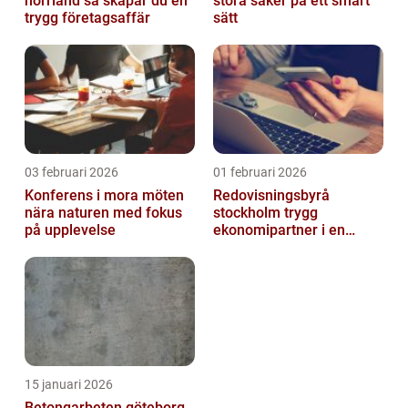
norrland så skapar du en
stora saker på ett smart
trygg företagsaffär
sätt
03 februari 2026
01 februari 2026
Konferens i mora möten
Redovisningsbyrå
nära naturen med fokus
stockholm trygg
på upplevelse
ekonomipartner i en
digital vardag
15 januari 2026
Betongarbeten göteborg