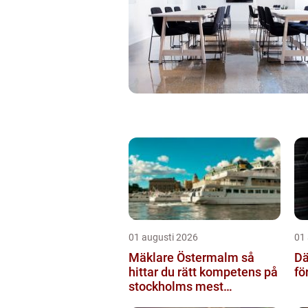
01 augusti 2026
01
Mäklare Östermalm så
Dä
hittar du rätt kompetens på
fö
stockholms mest
eftertraktade adress