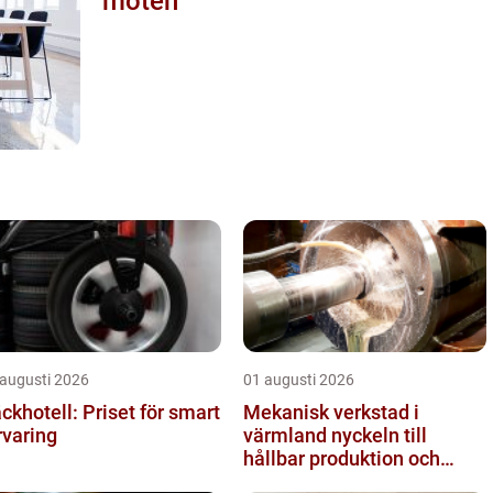
möten
 augusti 2026
01 augusti 2026
ckhotell: Priset för smart
Mekanisk verkstad i
rvaring
värmland nyckeln till
hållbar produktion och
säkra leveranser