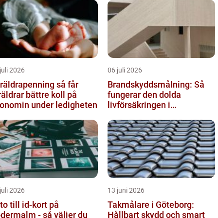
juli 2026
06 juli 2026
äldrapenning så får
Brandskyddsmålning: Så
räldrar bättre koll på
fungerar den dolda
onomin under ledigheten
livförsäkringen i
byggnaden
juli 2026
13 juni 2026
to till id-kort på
Takmålare i Göteborg:
dermalm - så väljer du
Hållbart skydd och smart