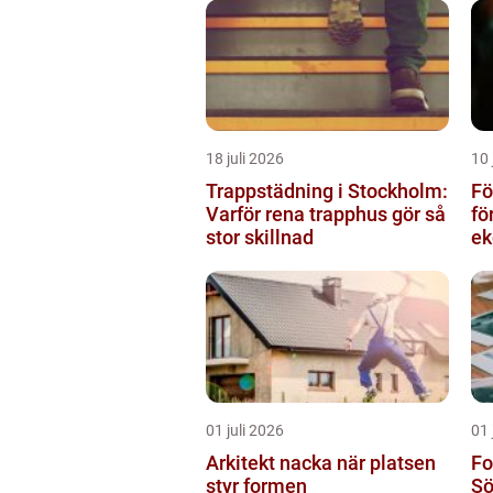
18 juli 2026
10 
Trappstädning i Stockholm:
För
Varför rena trapphus gör så
fö
stor skillnad
ek
01 juli 2026
01 
Arkitekt nacka när platsen
Fo
styr formen
Sö