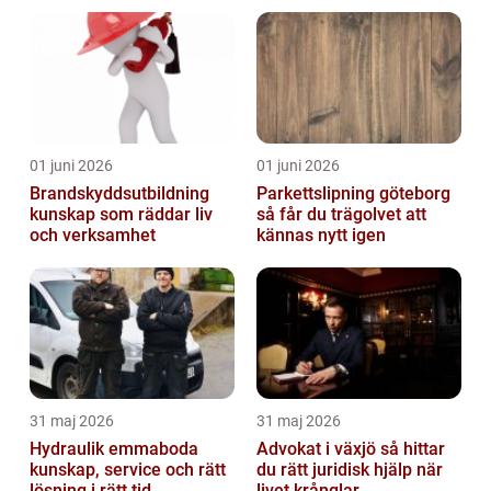
01 juni 2026
01 juni 2026
Brandskyddsutbildning
Parkettslipning göteborg
kunskap som räddar liv
så får du trägolvet att
och verksamhet
kännas nytt igen
31 maj 2026
31 maj 2026
Hydraulik emmaboda
Advokat i växjö så hittar
kunskap, service och rätt
du rätt juridisk hjälp när
lösning i rätt tid
livet krånglar