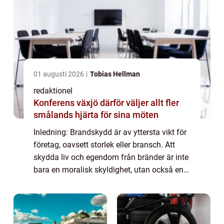
01 augusti 2026
Tobias Hellman
redaktionel
Konferens växjö därför väljer allt fler
smålands hjärta för sina möten
Inledning: Brandskydd är av yttersta vikt för
företag, oavsett storlek eller bransch. Att
skydda liv och egendom från bränder är inte
bara en moralisk skyldighet, utan också en
juridisk och ekonomisk nödvändighet. I
denna artikel kommer vi att utfors...