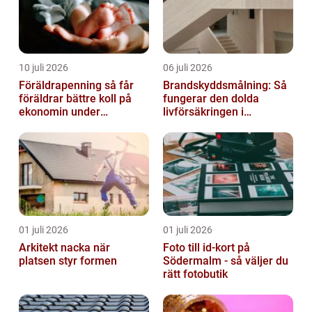
10 juli 2026
06 juli 2026
Föräldrapenning så får
Brandskyddsmålning: Så
föräldrar bättre koll på
fungerar den dolda
ekonomin under
livförsäkringen i
ledigheten
byggnaden
01 juli 2026
01 juli 2026
Arkitekt nacka när
Foto till id-kort på
platsen styr formen
Södermalm - så väljer du
rätt fotobutik