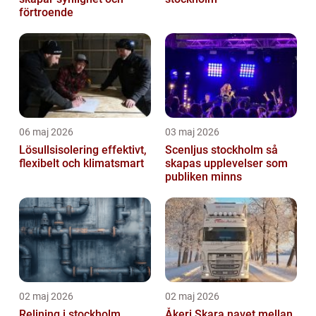
förtroende
06 maj 2026
03 maj 2026
Lösullsisolering effektivt,
Scenljus stockholm så
flexibelt och klimatsmart
skapas upplevelser som
publiken minns
02 maj 2026
02 maj 2026
Relining i stockholm
Åkeri Skara navet mellan