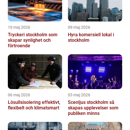
10 maj 2026
09 maj 2026
Tryckeri stockholm som
Hyra komersiell lokal i
skapar synlighet och
stockholm
förtroende
06 maj 2026
03 maj 2026
Lösullsisolering effektivt,
Scenljus stockholm så
flexibelt och klimatsmart
skapas upplevelser som
publiken minns