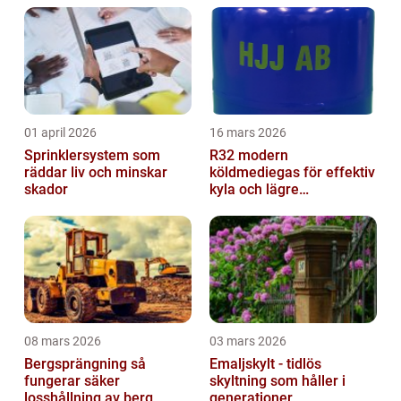
01 april 2026
16 mars 2026
Sprinklersystem som
R32 modern
räddar liv och minskar
köldmediegas för effektiv
skador
kyla och lägre
klimatpåverkan
08 mars 2026
03 mars 2026
Bergsprängning så
Emaljskylt - tidlös
fungerar säker
skyltning som håller i
losshållning av berg
generationer