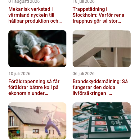
01 augusti 2026
18 juli 2026
Mekanisk verkstad i
Trappstädning i
värmland nyckeln till
Stockholm: Varför rena
hållbar produktion och
trapphus gör så stor
säkra leveranser
skillnad
10 juli 2026
06 juli 2026
Föräldrapenning så får
Brandskyddsmålning: Så
föräldrar bättre koll på
fungerar den dolda
ekonomin under
livförsäkringen i
ledigheten
byggnaden