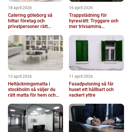
18 april 2026
16 april 2026
Catering göteborg så
Trappstädning för
hittar företag och
hyresrätt: Tryggare och
privatpersoner rätt
mer trivsamma
lösning
fastigheter i Stockholm
13 april 2026
11 april 2026
Heltäckningsmatta i
Fasadputsning så får
stockholm så väljer du
huset ett hållbart och
rätt matta för hem och
vackert yttre
kontor