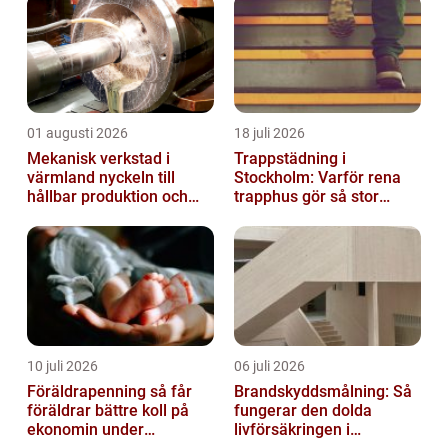
01 augusti 2026
18 juli 2026
Mekanisk verkstad i
Trappstädning i
värmland nyckeln till
Stockholm: Varför rena
hållbar produktion och
trapphus gör så stor
säkra leveranser
skillnad
10 juli 2026
06 juli 2026
Föräldrapenning så får
Brandskyddsmålning: Så
föräldrar bättre koll på
fungerar den dolda
ekonomin under
livförsäkringen i