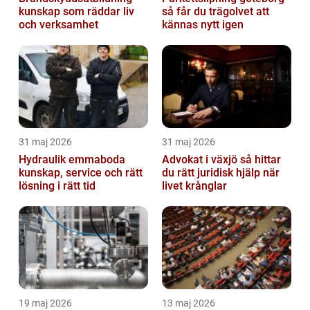
kunskap som räddar liv
så får du trägolvet att
och verksamhet
kännas nytt igen
31 maj 2026
31 maj 2026
Hydraulik emmaboda
Advokat i växjö så hittar
kunskap, service och rätt
du rätt juridisk hjälp när
lösning i rätt tid
livet krånglar
19 maj 2026
13 maj 2026