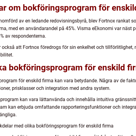
ar om bokföringsprogram för enskil
enomförd av en ledande redovisningsbyrå, blev Fortnox rankat 
irma, med en användarandel på 45%. Visma eEkonomi var näst 
% av respondenterna.
också att Fortnox föredrogs för sin enkelhet och tillförlitligh
ilitet.
ika bokföringsprogram för enskild fi
program för enskild firma kan vara betydande. Några av de fakto
ioner, prisklasser och integration med andra system.
sprogram kan vara lättanvända och innehålla intuitiva gränssni
gram kan erbjuda omfattande rapporteringsfunktioner och integ
gängliga.
kdelar med olika bokföringsprogram för enskild firma