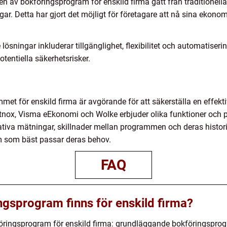
n av bokföringsprogram för enskild firma gått från traditionella
. Detta har gjort det möjligt för företagare att nå sina ekonom
sningar inkluderar tillgänglighet, flexibilitet och automatiser
tentiella säkerhetsrisker.
et för enskild firma är avgörande för att säkerställa en effekti
ox, Visma eEkonomi och Wolke erbjuder olika funktioner och pa
ativa mätningar, skillnader mellan programmen och deras histori
m som bäst passar deras behov.
FAQ
ngsprogram finns för enskild firma?
kföringsprogram för enskild firma: grundläggande bokföringspr