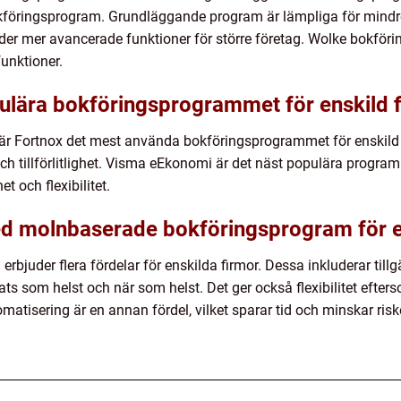
föringsprogram. Grundläggande program är lämpliga för mindre
r mer avancerade funktioner för större företag. Wolke bokförin
unktioner.
pulära bokföringsprogrammet för enskild 
 är Fortnox det mest använda bokföringsprogrammet för enskil
 och tillförlitlighet. Visma eEkonomi är det näst populära prog
 och flexibilitet.
ed molnbaserade bokföringsprogram för e
juder flera fördelar för enskilda firmor. Dessa inkluderar tillg
lats som helst och när som helst. Det ger också flexibilitet eft
tisering är en annan fördel, vilket sparar tid och minskar risken