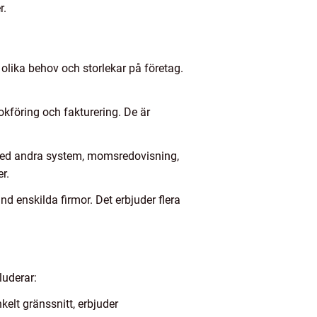
r.
 olika behov och storlekar på företag.
föring och fakturering. De är
med andra system, momsredovisning,
r.
 enskilda firmor. Det erbjuder flera
luderar:
elt gränssnitt, erbjuder