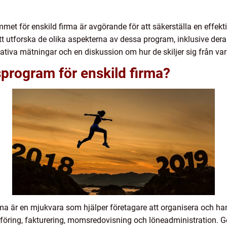
met för enskild firma är avgörande för att säkerställa en effekt
t utforska de olika aspekterna av dessa program, inklusive deras 
tativa mätningar och en diskussion om hur de skiljer sig från va
sprogram för enskild firma?
rma är en mjukvara som hjälper företagare att organisera och h
öring, fakturering, momsredovisning och löneadministration. 