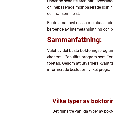
Under de senaste åren har utvecklinge
onlinebaserade molnbaserade lösningar
och när som helst.
Fördelarna med dessa molnbaserade lö
beroende av internetanslutning och po
Sammanfattning:
Valet av det bästa bokföringsprogramm
ekonomi. Populära program som Fortn
företag. Genom att utvärdera kvantit
informerade beslut om vilket progra
Vilka typer av bokföri
Det finns tre vanliga typer av bo