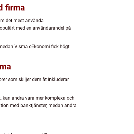
d firma
som det mest använda
populärt med en användarandel på
et, medan Visma eEkonomi fick högt
rma
rer som skiljer dem åt inkluderar
tt, kan andra vara mer komplexa och
ration med banktjänster, medan andra