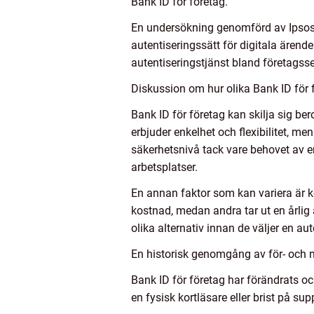
Bank ID för företag.
En undersökning genomförd av Ipsos 
autentiseringssätt för digitala ären
autentiseringstjänst bland företagsse
Diskussion om hur olika Bank ID för f
Bank ID för företag kan skilja sig be
erbjuder enkelhet och flexibilitet, m
säkerhetsnivå tack vare behovet av e
arbetsplatser.
En annan faktor som kan variera är ko
kostnad, medan andra tar ut en årlig
olika alternativ innan de väljer en a
En historisk genomgång av för- och n
Bank ID för företag har förändrats o
en fysisk kortläsare eller brist på su