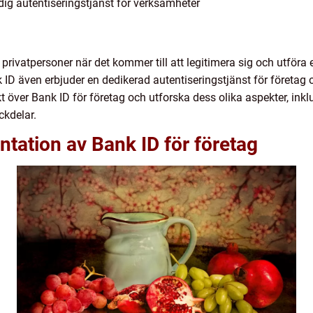
dig autentiseringstjänst för verksamheter
privatpersoner när det kommer till att legitimera sig och utföra
k ID även erbjuder en dedikerad autentiseringstjänst för företag o
t över Bank ID för företag och utforska dess olika aspekter, inklu
ckdelar.
tation av Bank ID för företag