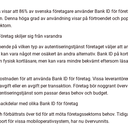
visar att 86% av svenska företagare använder Bank ID för föret
den. Denna höga grad av användning visar på förtroendet och pop
ktorn.
öretag skiljer sig från varandra
roende på vilken typ av autentiseringstjänst företaget väljer att
en kan vara något mer osäkert än andra alternativ. Bank ID på kor
n fysisk kortläsare, men kan vara mindre bekvämt eftersom läsa
stnaden för att använda Bank ID för företag. Vissa leverantörer
 avgift eller en avgift per transaktion. Företag bör noggrant öv
utentiseringstjänst som passar deras behov och budget.
ackdelar med olika Bank ID för företag
ch förbättrats över tid för att möta företagssektorns behov. Tid
pport för vissa mobiloperativsystem, har nu övervunnits.