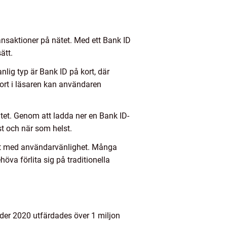
ansaktioner på nätet. Med ett Bank ID
ätt.
nlig typ är Bank ID på kort, där
D-kort i läsaren kan användaren
itet. Genom att ladda ner en Bank ID-
st och när som helst.
erat med användarvänlighet. Många
va förlita sig på traditionella
Under 2020 utfärdades över 1 miljon