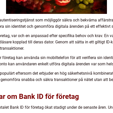
k autentiseringstjänst som möjliggör säkra och bekväma affärstr
ra sin identitet och genomföra digitala ärenden på ett effektivt s
öretag, var och en anpassad efter specifika behov och krav. En va
ortläsare kopplad till deras dator. Genom att sätta in ett giltigt I
transaktioner.
 företag kan använda sin mobiltelefon för att verifiera sin ident
konto kan användaren enkelt utföra digitala ärenden var som hel
mer populärt eftersom det erbjuder en hög säkerhetsnivå kombin
 genomföra snabba och säkra transaktioner på nätet utan att behö
ar om Bank ID för företag
antalet Bank ID för företag ökat stadigt under de senaste åren. 