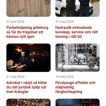
01 juni 2026
31 maj 2026
Parkettslipning göteborg
Hydraulik emmaboda
så får du trägolvet att
kunskap, service och rätt
kännas nytt igen
lösning i rätt tid
31 maj 2026
19 maj 2026
Advokat i växjö så hittar
Pyrolysugn effektiv och
du rätt juridisk hjälp när
miljövänlig
livet krånglar
färgborttagning